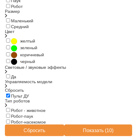
Паук
Робот
Размер
Маленький
Средний
Цвет
желтый
зеленый
коричневый
черный
Световые / звуковые эффекты
Да
Управляемость модели
Сбросить
Пульт ДУ
Тип роботов
Робот - животное
Робот-паук
Робот-насекомое
Сбросить
Показать (
10
)