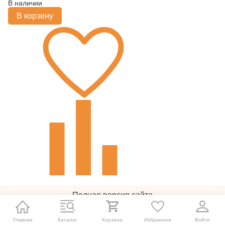
В наличии
В корзину
Полная версия сайта
© 2011-2026
Главная
Каталог
Корзина
Избранное
Войти