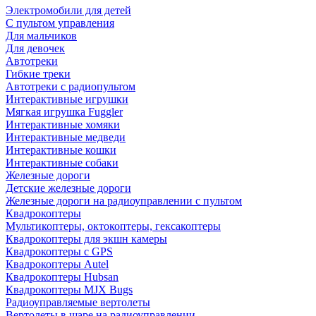
Электромобили для детей
С пультом управления
Для мальчиков
Для девочек
Автотреки
Гибкие треки
Автотреки с радиопультом
Интерактивные игрушки
Мягкая игрушка Fuggler
Интерактивные хомяки
Интерактивные медведи
Интерактивные кошки
Интерактивные собаки
Железные дороги
Детские железные дороги
Железные дороги на радиоуправлении с пультом
Квадрокоптеры
Мультикоптеры, октокоптеры, гексакоптеры
Квадрокоптеры для экшн камеры
Квадрокоптеры с GPS
Квадрокоптеры Autel
Квадрокоптеры Hubsan
Квадрокоптеры MJX Bugs
Радиоуправляемые вертолеты
Вертолеты в шаре на радиоуправлении