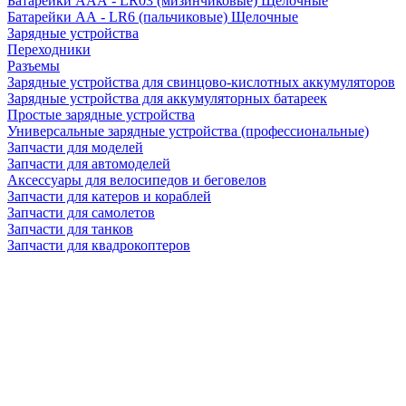
Батарейки AAA - LR03 (мизинчиковые) Щелочные
Батарейки AA - LR6 (пальчиковые) Щелочные
Зарядные устройства
Переходники
Разъемы
Зарядные устройства для свинцово-кислотных аккумуляторов
Зарядные устройства для аккумуляторных батареек
Простые зарядные устройства
Универсальные зарядные устройства (профессиональные)
Запчасти для моделей
Запчасти для автомоделей
Аксессуары для велосипедов и беговелов
Запчасти для катеров и кораблей
Запчасти для самолетов
Запчасти для танков
Запчасти для квадрокоптеров