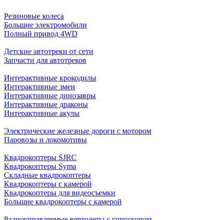
Резиновые колеса
Большие электромобили
Полный привод 4WD
Детские автотреки от сети
Запчасти для автотреков
Интерактивные крокодилы
Интерактивные змеи
Интерактивные динозавры
Интерактивные драконы
Интерактивные акулы
Электрические железные дороги с мотором
Паровозы и локомотивы
Квадрокоптеры SJRC
Квадрокоптеры Syma
Складные квадрокоптеры
Квадрокоптеры с камерой
Квадрокоптеры для видеосъемки
Большие квадрокоптеры с камерой
Радиоуправляемые вертолеты с гироскопом