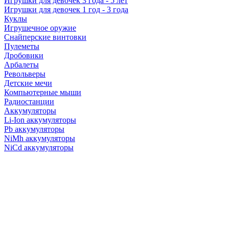
Игрушки для девочек 3 года - 5 лет
Игрушки для девочек 1 год - 3 года
Куклы
Игрушечное оружие
Снайперские винтовки
Пулеметы
Дробовики
Арбалеты
Револьверы
Детские мечи
Компьютерные мыши
Радиостанции
Аккумуляторы
Li-Ion аккумуляторы
Pb аккумуляторы
NiMh аккумуляторы
NiCd аккумуляторы