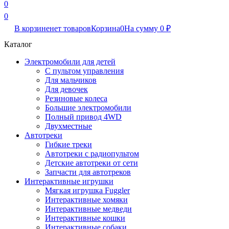
0
0
В корзине
нет товаров
Корзина
0
На сумму
0
₽
Каталог
Электромобили для детей
С пультом управления
Для мальчиков
Для девочек
Резиновые колеса
Большие электромобили
Полный привод 4WD
Двухместные
Автотреки
Гибкие треки
Автотреки с радиопультом
Детские автотреки от сети
Запчасти для автотреков
Интерактивные игрушки
Мягкая игрушка Fuggler
Интерактивные хомяки
Интерактивные медведи
Интерактивные кошки
Интерактивные собаки