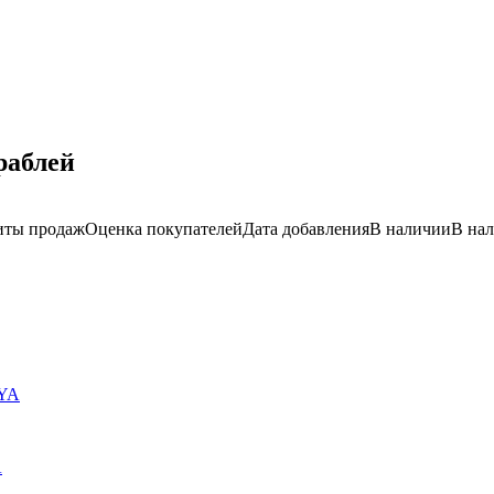
раблей
иты продаж
Оценка
покупателей
Дата добавления
В наличии
В на
A