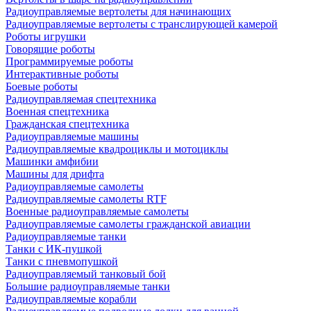
Радиоуправляемые вертолеты для начинающих
Радиоуправляемые вертолеты с транслирующей камерой
Роботы игрушки
Говорящие роботы
Программируемые роботы
Интерактивные роботы
Боевые роботы
Радиоуправляемая спецтехника
Военная спецтехника
Гражданская спецтехника
Радиоуправляемые машины
Радиоуправляемые квадроциклы и мотоциклы
Машинки амфибии
Машины для дрифта
Радиоуправляемые самолеты
Радиоуправляемые самолеты RTF
Военные радиоуправляемые самолеты
Радиоуправляемые самолеты гражданской авиации
Радиоуправляемые танки
Танки с ИК-пушкой
Танки с пневмопушкой
Радиоуправляемый танковый бой
Большие радиоуправляемые танки
Радиоуправляемые корабли