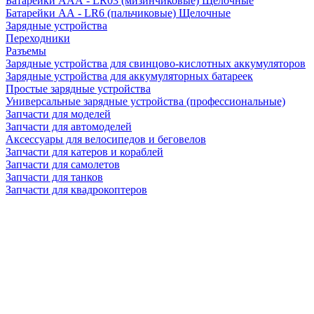
Батарейки AAA - LR03 (мизинчиковые) Щелочные
Батарейки AA - LR6 (пальчиковые) Щелочные
Зарядные устройства
Переходники
Разъемы
Зарядные устройства для свинцово-кислотных аккумуляторов
Зарядные устройства для аккумуляторных батареек
Простые зарядные устройства
Универсальные зарядные устройства (профессиональные)
Запчасти для моделей
Запчасти для автомоделей
Аксессуары для велосипедов и беговелов
Запчасти для катеров и кораблей
Запчасти для самолетов
Запчасти для танков
Запчасти для квадрокоптеров