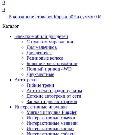
0
0
В корзине
нет товаров
Корзина
0
На сумму
0
₽
Каталог
Электромобили для детей
С пультом управления
Для мальчиков
Для девочек
Резиновые колеса
Большие электромобили
Полный привод 4WD
Двухместные
Автотреки
Гибкие треки
Автотреки с радиопультом
Детские автотреки от сети
Запчасти для автотреков
Интерактивные игрушки
Мягкая игрушка Fuggler
Интерактивные хомяки
Интерактивные медведи
Интерактивные кошки
Интерактивные собаки