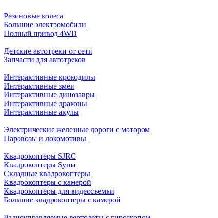
Резиновые колеса
Большие электромобили
Полный привод 4WD
Детские автотреки от сети
Запчасти для автотреков
Интерактивные крокодилы
Интерактивные змеи
Интерактивные динозавры
Интерактивные драконы
Интерактивные акулы
Электрические железные дороги с мотором
Паровозы и локомотивы
Квадрокоптеры SJRC
Квадрокоптеры Syma
Складные квадрокоптеры
Квадрокоптеры с камерой
Квадрокоптеры для видеосъемки
Большие квадрокоптеры с камерой
Радиоуправляемые вертолеты с гироскопом