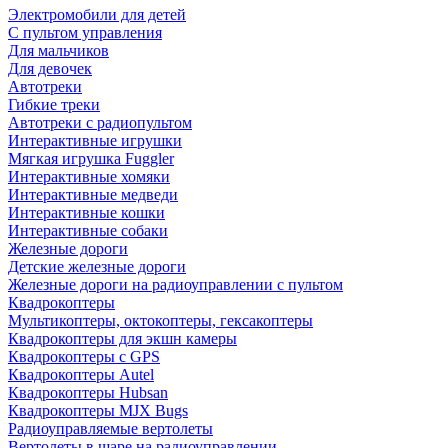
Электромобили для детей
С пультом управления
Для мальчиков
Для девочек
Автотреки
Гибкие треки
Автотреки с радиопультом
Интерактивные игрушки
Мягкая игрушка Fuggler
Интерактивные хомяки
Интерактивные медведи
Интерактивные кошки
Интерактивные собаки
Железные дороги
Детские железные дороги
Железные дороги на радиоуправлении с пультом
Квадрокоптеры
Мультикоптеры, октокоптеры, гексакоптеры
Квадрокоптеры для экшн камеры
Квадрокоптеры с GPS
Квадрокоптеры Autel
Квадрокоптеры Hubsan
Квадрокоптеры MJX Bugs
Радиоуправляемые вертолеты
Вертолеты в шаре на радиоуправлении