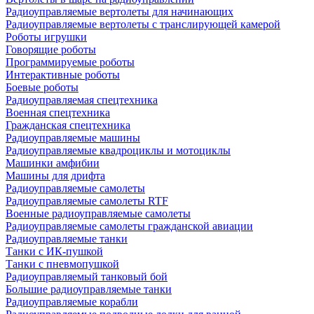
Радиоуправляемые вертолеты для начинающих
Радиоуправляемые вертолеты с транслирующей камерой
Роботы игрушки
Говорящие роботы
Программируемые роботы
Интерактивные роботы
Боевые роботы
Радиоуправляемая спецтехника
Военная спецтехника
Гражданская спецтехника
Радиоуправляемые машины
Радиоуправляемые квадроциклы и мотоциклы
Машинки амфибии
Машины для дрифта
Радиоуправляемые самолеты
Радиоуправляемые самолеты RTF
Военные радиоуправляемые самолеты
Радиоуправляемые самолеты гражданской авиации
Радиоуправляемые танки
Танки с ИК-пушкой
Танки с пневмопушкой
Радиоуправляемый танковый бой
Большие радиоуправляемые танки
Радиоуправляемые корабли