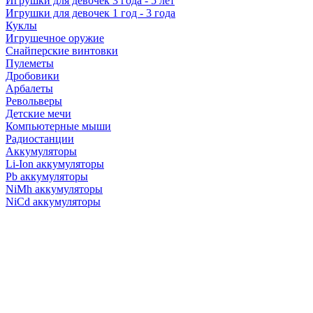
Игрушки для девочек 3 года - 5 лет
Игрушки для девочек 1 год - 3 года
Куклы
Игрушечное оружие
Снайперские винтовки
Пулеметы
Дробовики
Арбалеты
Револьверы
Детские мечи
Компьютерные мыши
Радиостанции
Аккумуляторы
Li-Ion аккумуляторы
Pb аккумуляторы
NiMh аккумуляторы
NiCd аккумуляторы