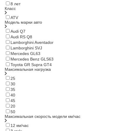
8 лет
Класс
ATV
Модель марки авто
Audi Q7
Audi RS Q8
Lamborghini Aventador
Lamborghini SVJ
Mercedes GL63
Mercedes Benz GLS63
Toyota GR Supra GT4
Максимальная нагрузка
25
30
35
40
45
20
50
Максимальная скорость модели км/час
12 км/час
3 км/ч