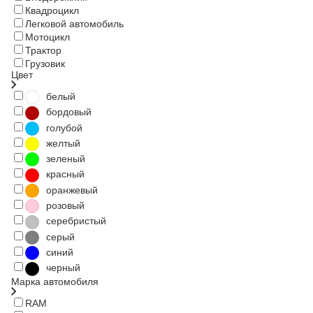
Квадроцикл
Легковой автомобиль
Мотоцикл
Трактор
Грузовик
Цвет
белый
бордовый
голубой
желтый
зеленый
красный
оранжевый
розовый
серебристый
серый
синий
черный
Марка автомобиля
RAM