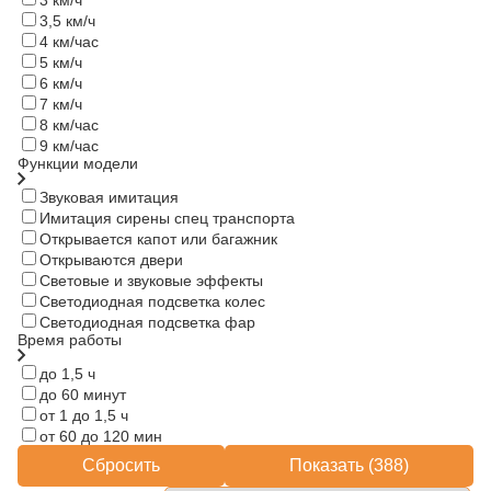
3,5 км/ч
4 км/час
5 км/ч
6 км/ч
7 км/ч
8 км/час
9 км/час
Функции модели
Звуковая имитация
Имитация сирены спец транспорта
Открывается капот или багажник
Открываются двери
Световые и звуковые эффекты
Светодиодная подсветка колес
Светодиодная подсветка фар
Время работы
до 1,5 ч
до 60 минут
от 1 до 1,5 ч
от 60 до 120 мин
Сбросить
Показать (
388
)