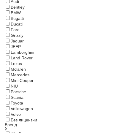
Audi
Bentley
BMW
Bugatti
Ducati
Ford
Grizzly
Jaguar
JEEP
Lamborghini
Land Rover
Lexus
Mclaren
Mercedes
Mini Cooper
NIU
Porsche
Scania
Toyota
Volkswagen
Volvo
Без лицензии
Бренд