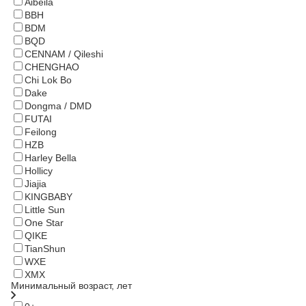
Aibeila
BBH
BDM
BQD
CENNAM / Qileshi
CHENGHAO
Chi Lok Bo
Dake
Dongma / DMD
FUTAI
Feilong
HZB
Harley Bella
Hollicy
Jiajia
KINGBABY
Little Sun
One Star
QIKE
TianShun
WXE
XMX
Минимальный возраст, лет