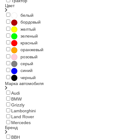
Трактор
Цвет
белый
бордовый
желтый
зеленый
красный
оранжевый
розовый
серый
синий
черный
Марка автомобиля
Audi
BMW
Grizzly
Lamborghini
Land Rover
Mercedes
Бренд
BBH