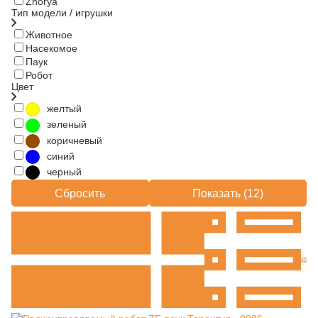
Zhorya
Тип модели / игрушки
Животное
Насекомое
Паук
Робот
Цвет
желтый
зеленый
коричневый
синий
черный
Сбросить
Показать (
12
)