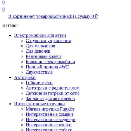
0
0
В корзине
нет товаров
Корзина
0
На сумму
0
₽
Каталог
Электромобили для детей
С пультом управления
Для мальчиков
Для девочек
Резиновые колеса
Большие электромобили
Полный привод 4WD
Двухместные
Автотреки
Гибкие треки
Автотреки с радиопультом
Детские автотреки от сети
Запчасти для автотреков
Интерактивные игрушки
Мягкая игрушка Fuggler
Интерактивные хомяки
Интерактивные медведи
Интерактивные кошки
Интерактивные собаки