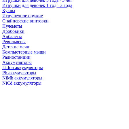
Игрушки для девочек 3 года - 5 лет
Игрушки для девочек 1 год - 3 года
Куклы
Игрушечное оружие
Снайперские винтовки
Пулеметы
Дробовики
Арбалеты
Револьверы
Детские мечи
Компьютерные мыши
Радиостанции
Аккумуляторы
Li-Ion аккумуляторы
Pb аккумуляторы
NiMh аккумуляторы
NiCd аккумуляторы