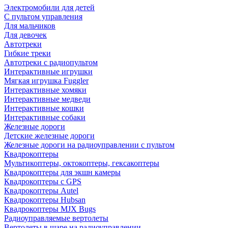
Электромобили для детей
С пультом управления
Для мальчиков
Для девочек
Автотреки
Гибкие треки
Автотреки с радиопультом
Интерактивные игрушки
Мягкая игрушка Fuggler
Интерактивные хомяки
Интерактивные медведи
Интерактивные кошки
Интерактивные собаки
Железные дороги
Детские железные дороги
Железные дороги на радиоуправлении с пультом
Квадрокоптеры
Мультикоптеры, октокоптеры, гексакоптеры
Квадрокоптеры для экшн камеры
Квадрокоптеры с GPS
Квадрокоптеры Autel
Квадрокоптеры Hubsan
Квадрокоптеры MJX Bugs
Радиоуправляемые вертолеты
Вертолеты в шаре на радиоуправлении