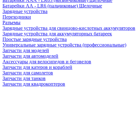
Батарейки AAA - LR03 (мизинчиковые) Щелочные
Батарейки AA - LR6 (пальчиковые) Щелочные
Зарядные устройства
Переходники
Разъемы
Зарядные устройства для свинцово-кислотных аккумуляторов
Зарядные устройства для аккумуляторных батареек
Простые зарядные устройства
Универсальные зарядные устройства (профессиональные)
Запчасти для моделей
Запчасти для автомоделей
Аксессуары для велосипедов и беговелов
Запчасти для катеров и кораблей
Запчасти для самолетов
Запчасти для танков
Запчасти для квадрокоптеров