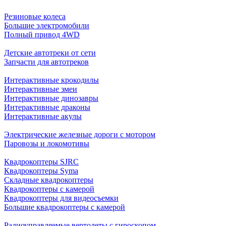
Резиновые колеса
Большие электромобили
Полный привод 4WD
Детские автотреки от сети
Запчасти для автотреков
Интерактивные крокодилы
Интерактивные змеи
Интерактивные динозавры
Интерактивные драконы
Интерактивные акулы
Электрические железные дороги с мотором
Паровозы и локомотивы
Квадрокоптеры SJRC
Квадрокоптеры Syma
Складные квадрокоптеры
Квадрокоптеры с камерой
Квадрокоптеры для видеосъемки
Большие квадрокоптеры с камерой
Радиоуправляемые вертолеты с гироскопом