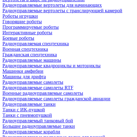
Радиоуправляемые вертолеты для начинающих
Радиоуправляемые вертолеты с транслирующей камерой
Роботы игрушки
Говорящие роботы
Программируемые роботы
Интерактивные роботы
Боевые роботы
Радиоуправляемая спецтехника
Военная спецтехника
Гражданская спецтехника
Радиоуправляемые машины
Радиоуправляемые квадроциклы и мотоциклы
Машинки амфибии
Машины для дрифта
Радиоуправляемые самолеты
Радиоуправляемые самолеты RTF
Военные радиоуправляемые самолеты
Радиоуправляемые самолеты гражданской авиации
Радиоуправляемые танки
Танки с ИК-пушкой
Танки с пневмопушкой
Радиоуправляемый танковый бой
Большие радиоуправляемые танки
Радиоуправляемые корабли