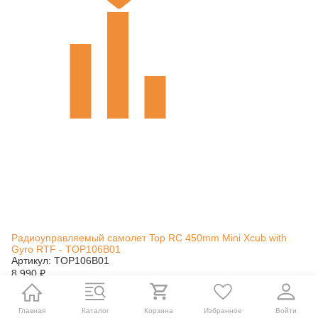
Радиоуправляемый самолет Top RC 450mm Mini Xcub with
Gyro RTF - TOP106B01
Артикул: TOP106B01
8 990
₽
12 990
₽
Нет в наличии
Главная
Каталог
Корзина
Избранное
Войти
В корзину