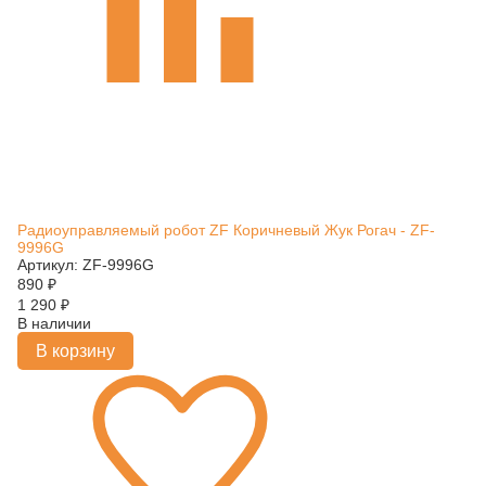
Радиоуправляемый робот ZF Коричневый Жук Рогач - ZF-
9996G
Артикул: ZF-9996G
890
₽
1 290
₽
В наличии
В корзину