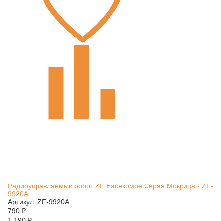
Радиоуправляемый робот ZF Насекомое Серая Мокрица - ZF-
9920A
Артикул: ZF-9920A
790
₽
1 190
₽