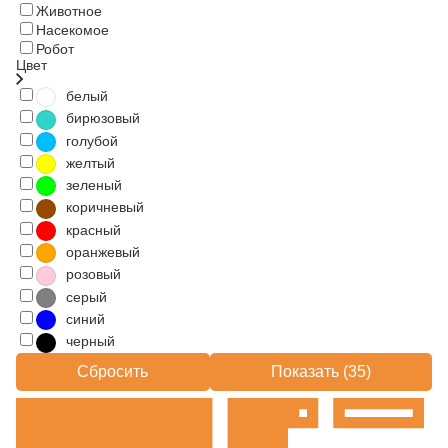
Животное
Насекомое
Робот
Цвет
белый
бирюзовый
голубой
желтый
зеленый
коричневый
красный
оранжевый
розовый
серый
синий
черный
Сбросить
Показать (
35
)