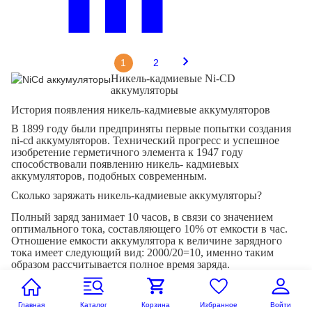
1
2
Никель-кадмиевые Ni-CD
аккумуляторы
История появления никель-кадмиевые аккумуляторов
В 1899 году были предприняты первые попытки создания
ni-cd аккумуляторов. Технический прогресс и успешное
изобретение герметичного элемента к 1947 году
способствовали появлению никель- кадмиевых
аккумуляторов, подобных современным.
Сколько заряжать никель-кадмиевые аккумуляторы?
Полный заряд занимает 10 часов, в связи со значением
оптимального тока, составляющего 10% от емкости в час.
Отношение емкости аккумулятора к величине зарядного
тока имеет следующий вид: 2000/20=10, именно таким
образом рассчитывается полное время заряда.
Расшифровка следующая: аккумулятору в 2000 миллиампер
при силе тока в 200 миллиампер необходимы 10 часов,
Главная
Каталог
Корзина
Избранное
Войти
чтобы восстановить полную емкость.