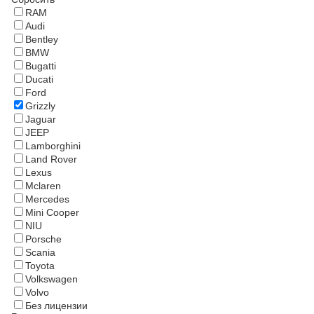
RAM
Audi
Bentley
BMW
Bugatti
Ducati
Ford
Grizzly
Jaguar
JEEP
Lamborghini
Land Rover
Lexus
Mclaren
Mercedes
Mini Cooper
NIU
Porsche
Scania
Toyota
Volkswagen
Volvo
Без лицензии