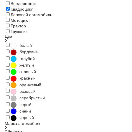
Внедорожник
Квадроцикл
Легковой автомобиль
Мотоцикл
Трактор
Грузовик
Цвет
белый
бордовый
голубой
желтый
зеленый
красный
оранжевый
розовый
серебристый
серый
синий
черный
Марка автомобиля
Сбросить