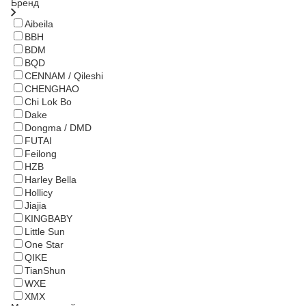
Бренд
Aibeila
BBH
BDM
BQD
CENNAM / Qileshi
CHENGHAO
Chi Lok Bo
Dake
Dongma / DMD
FUTAI
Feilong
HZB
Harley Bella
Hollicy
Jiajia
KINGBABY
Little Sun
One Star
QIKE
TianShun
WXE
XMX