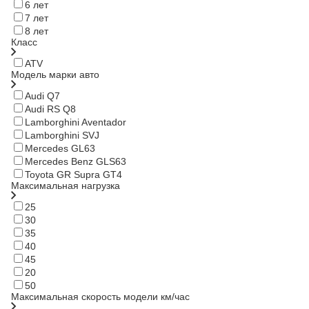
6 лет
7 лет
8 лет
Класс
ATV
Модель марки авто
Audi Q7
Audi RS Q8
Lamborghini Aventador
Lamborghini SVJ
Mercedes GL63
Mercedes Benz GLS63
Toyota GR Supra GT4
Максимальная нагрузка
25
30
35
40
45
20
50
Максимальная скорость модели км/час