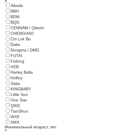
Aibeila
BBH
BDM
BQD
CENNAM / Qileshi
CHENGHAO
Chi Lok Bo
Dake
Dongma / DMD
FUTAI
Feilong
HZB
Harley Bella
Hollicy
Jiajia
KINGBABY
Little Sun
One Star
QIKE
TianShun
WXE
XMX
Минимальный возраст, лет