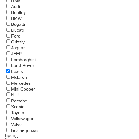
RAM
Audi
Bentley
BMW
Bugatti
Ducati
Ford
Grizzly
Jaguar
JEEP
Lamborghini
Land Rover
Lexus
Mclaren
Mercedes
Mini Cooper
NIU
Porsche
Scania
Toyota
Volkswagen
Volvo
Без лицензии
Бренд