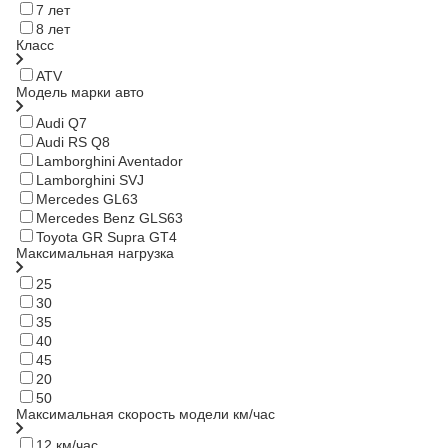
7 лет
8 лет
Класс
ATV
Модель марки авто
Audi Q7
Audi RS Q8
Lamborghini Aventador
Lamborghini SVJ
Mercedes GL63
Mercedes Benz GLS63
Toyota GR Supra GT4
Максимальная нагрузка
25
30
35
40
45
20
50
Максимальная скорость модели км/час
12 км/час