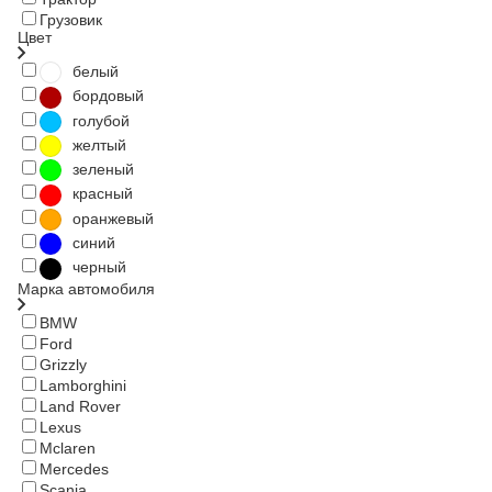
Грузовик
Цвет
белый
бордовый
голубой
желтый
зеленый
красный
оранжевый
синий
черный
Марка автомобиля
BMW
Ford
Grizzly
Lamborghini
Land Rover
Lexus
Mclaren
Mercedes
Scania