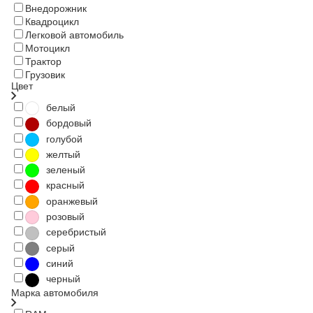
Внедорожник
Квадроцикл
Легковой автомобиль
Мотоцикл
Трактор
Грузовик
Цвет
белый
бордовый
голубой
желтый
зеленый
красный
оранжевый
розовый
серебристый
серый
синий
черный
Марка автомобиля