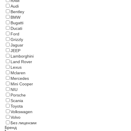
RAM
Audi
Bentley
BMW
Bugatti
Ducati
Ford
Grizzly
Jaguar
JEEP
Lamborghini
Land Rover
Lexus
Mclaren
Mercedes
Mini Cooper
NIU
Porsche
Scania
Toyota
Volkswagen
Volvo
Без лицензии
Бренд