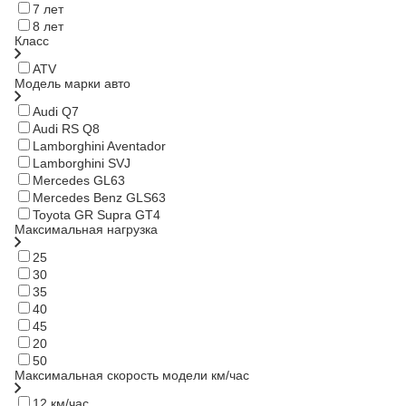
7 лет
8 лет
Класс
ATV
Модель марки авто
Audi Q7
Audi RS Q8
Lamborghini Aventador
Lamborghini SVJ
Mercedes GL63
Mercedes Benz GLS63
Toyota GR Supra GT4
Максимальная нагрузка
25
30
35
40
45
20
50
Максимальная скорость модели км/час
12 км/час