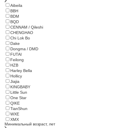
Aibeila
BBH
BDM
BQD
CENNAM / Qileshi
CHENGHAO
Chi Lok Bo
Dake
Dongma / DMD
FUTAI
Feilong
HZB
Harley Bella
Hollicy
Jiajia
KINGBABY
Little Sun
One Star
QIKE
TianShun
WXE
XMX
Минимальный возраст, лет