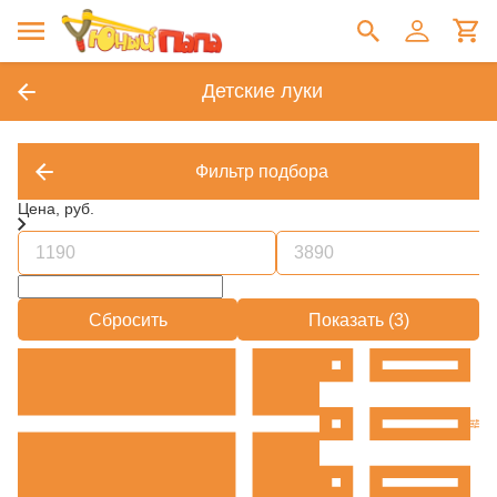
Детские луки
Фильтр подбора
Цена, руб.
Сбросить
Показать (
3
)