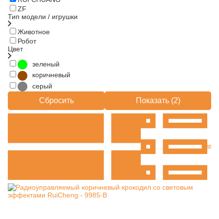
ZF
Тип модели / игрушки
Животное
Робот
Цвет
зеленый
коричневый
серый
Сбросить
Показать (
2
)