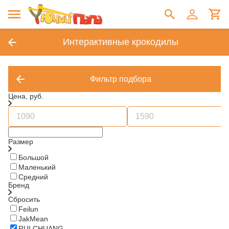
Интерактивные крокодилы
Фильтр подбора
Цена, руб.
Размер
Большой
Маленький
Средний
Бренд
Сбросить
Feilun
JakMean
RUI CHUANG