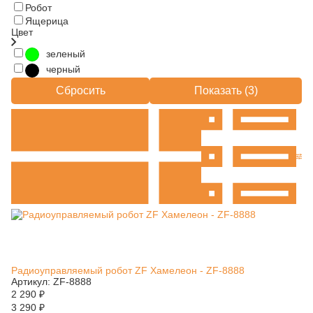
Робот
Ящерица
Цвет
зеленый
черный
Сбросить
Показать (
3
)
Радиоуправляемый робот ZF Хамелеон - ZF-8888
Артикул: ZF-8888
2 290
₽
3 290
₽