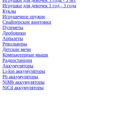
Игрушки для девочек 3 года - 5 лет
Игрушки для девочек 1 год - 3 года
Куклы
Игрушечное оружие
Снайперские винтовки
Пулеметы
Дробовики
Арбалеты
Револьверы
Детские мечи
Компьютерные мыши
Радиостанции
Аккумуляторы
Li-Ion аккумуляторы
Pb аккумуляторы
NiMh аккумуляторы
NiCd аккумуляторы