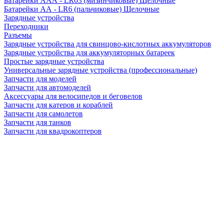
Батарейки AAA - LR03 (мизинчиковые) Щелочные
Батарейки AA - LR6 (пальчиковые) Щелочные
Зарядные устройства
Переходники
Разъемы
Зарядные устройства для свинцово-кислотных аккумуляторов
Зарядные устройства для аккумуляторных батареек
Простые зарядные устройства
Универсальные зарядные устройства (профессиональные)
Запчасти для моделей
Запчасти для автомоделей
Аксессуары для велосипедов и беговелов
Запчасти для катеров и кораблей
Запчасти для самолетов
Запчасти для танков
Запчасти для квадрокоптеров