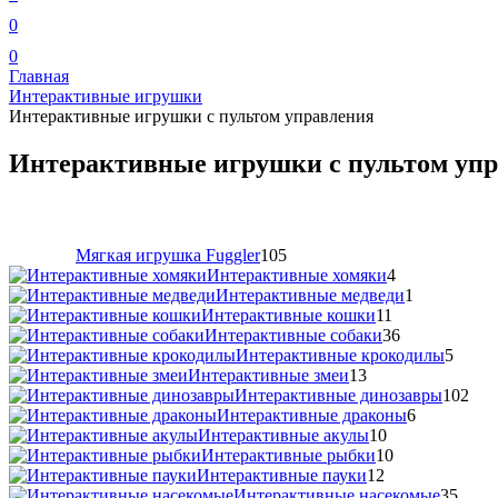
0
0
Главная
Интерактивные игрушки
Интерактивные игрушки с пультом управления
Интерактивные игрушки с пультом уп
Мягкая игрушка Fuggler
105
Интерактивные хомяки
4
Интерактивные медведи
1
Интерактивные кошки
11
Интерактивные собаки
36
Интерактивные крокодилы
5
Интерактивные змеи
13
Интерактивные динозавры
102
Интерактивные драконы
6
Интерактивные акулы
10
Интерактивные рыбки
10
Интерактивные пауки
12
Интерактивные насекомые
35