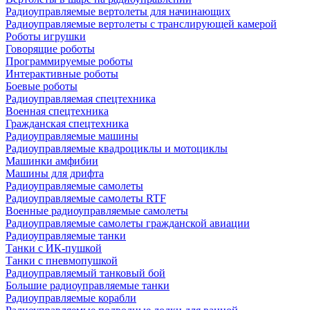
Радиоуправляемые вертолеты для начинающих
Радиоуправляемые вертолеты с транслирующей камерой
Роботы игрушки
Говорящие роботы
Программируемые роботы
Интерактивные роботы
Боевые роботы
Радиоуправляемая спецтехника
Военная спецтехника
Гражданская спецтехника
Радиоуправляемые машины
Радиоуправляемые квадроциклы и мотоциклы
Машинки амфибии
Машины для дрифта
Радиоуправляемые самолеты
Радиоуправляемые самолеты RTF
Военные радиоуправляемые самолеты
Радиоуправляемые самолеты гражданской авиации
Радиоуправляемые танки
Танки с ИК-пушкой
Танки с пневмопушкой
Радиоуправляемый танковый бой
Большие радиоуправляемые танки
Радиоуправляемые корабли