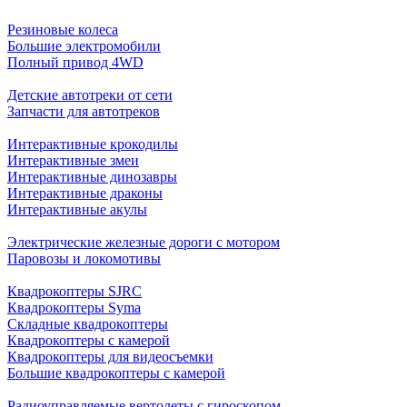
Резиновые колеса
Большие электромобили
Полный привод 4WD
Детские автотреки от сети
Запчасти для автотреков
Интерактивные крокодилы
Интерактивные змеи
Интерактивные динозавры
Интерактивные драконы
Интерактивные акулы
Электрические железные дороги с мотором
Паровозы и локомотивы
Квадрокоптеры SJRC
Квадрокоптеры Syma
Складные квадрокоптеры
Квадрокоптеры с камерой
Квадрокоптеры для видеосъемки
Большие квадрокоптеры с камерой
Радиоуправляемые вертолеты с гироскопом