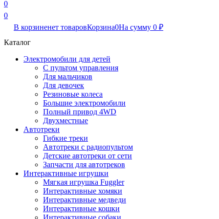
0
0
В корзине
нет товаров
Корзина
0
На сумму
0
₽
Каталог
Электромобили для детей
С пультом управления
Для мальчиков
Для девочек
Резиновые колеса
Большие электромобили
Полный привод 4WD
Двухместные
Автотреки
Гибкие треки
Автотреки с радиопультом
Детские автотреки от сети
Запчасти для автотреков
Интерактивные игрушки
Мягкая игрушка Fuggler
Интерактивные хомяки
Интерактивные медведи
Интерактивные кошки
Интерактивные собаки