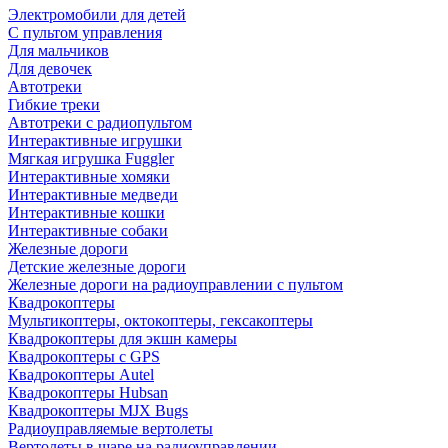
Электромобили для детей
С пультом управления
Для мальчиков
Для девочек
Автотреки
Гибкие треки
Автотреки с радиопультом
Интерактивные игрушки
Мягкая игрушка Fuggler
Интерактивные хомяки
Интерактивные медведи
Интерактивные кошки
Интерактивные собаки
Железные дороги
Детские железные дороги
Железные дороги на радиоуправлении с пультом
Квадрокоптеры
Мультикоптеры, октокоптеры, гексакоптеры
Квадрокоптеры для экшн камеры
Квадрокоптеры с GPS
Квадрокоптеры Autel
Квадрокоптеры Hubsan
Квадрокоптеры MJX Bugs
Радиоуправляемые вертолеты
Вертолеты в шаре на радиоуправлении