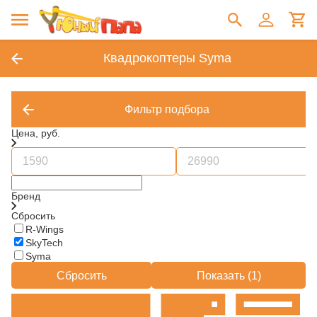
Квадрокоптеры Syma
Фильтр подбора
Цена, руб.
Бренд
Сбросить
R-Wings
SkyTech
Syma
Сбросить
Показать (
1
)