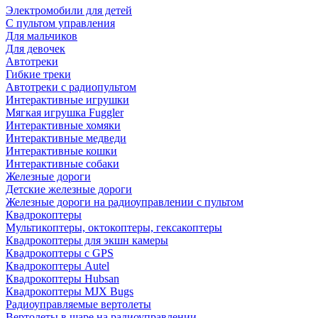
Электромобили для детей
С пультом управления
Для мальчиков
Для девочек
Автотреки
Гибкие треки
Автотреки с радиопультом
Интерактивные игрушки
Мягкая игрушка Fuggler
Интерактивные хомяки
Интерактивные медведи
Интерактивные кошки
Интерактивные собаки
Железные дороги
Детские железные дороги
Железные дороги на радиоуправлении с пультом
Квадрокоптеры
Мультикоптеры, октокоптеры, гексакоптеры
Квадрокоптеры для экшн камеры
Квадрокоптеры с GPS
Квадрокоптеры Autel
Квадрокоптеры Hubsan
Квадрокоптеры MJX Bugs
Радиоуправляемые вертолеты
Вертолеты в шаре на радиоуправлении