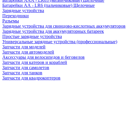
Батарейки AAA - LR03 (мизинчиковые) Щелочные
Батарейки AA - LR6 (пальчиковые) Щелочные
Зарядные устройства
Переходники
Разъемы
Зарядные устройства для свинцово-кислотных аккумуляторов
Зарядные устройства для аккумуляторных батареек
Простые зарядные устройства
Универсальные зарядные устройства (профессиональные)
Запчасти для моделей
Запчасти для автомоделей
Аксессуары для велосипедов и беговелов
Запчасти для катеров и кораблей
Запчасти для самолетов
Запчасти для танков
Запчасти для квадрокоптеров