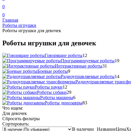
0
0
Главная
Роботы игрушки
Роботы игрушки для девочек
Роботы игрушки для девочек
Говорящие роботы
12
Программируемые роботы
19
Интерактивные роботы
31
Боевые роботы
9
Радиоуправляемые роботы
14
Радиоуправляемые трансф
Роботы пауки
12
Роботы собаки
29
Роботы машины
6
Роботы динозавры
83
Что ищем:
Для девочек
Сбросить фильтры
Сортировать:
В наличии
Название
Цена
Х