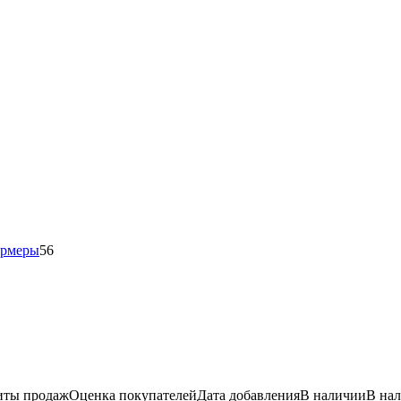
ормеры
56
иты продаж
Оценка
покупателей
Дата добавления
В наличии
В на