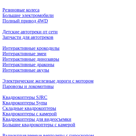
Резиновые колеса
Большие электромобили
Полный привод 4WD
Детские автотреки от сети
Запчасти для автотреков
Интерактивные крокодилы
Интерактивные змеи
Интерактивные динозавры
Интерактивные драконы
Интерактивные акулы
Электрические железные дороги с мотором
Паровозы и локомотивы
Квадрокоптеры SJRC
Квадрокоптеры Syma
Складные квадрокоптеры
Квадрокоптеры с камерой
Квадрокоптеры для видеосъемки
Большие квадрокоптеры с камерой
Радиоуправляемые вертолеты с гироскопом