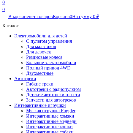
0
0
В корзине
нет товаров
Корзина
0
На сумму
0
₽
Каталог
Электромобили для детей
С пультом управления
Для мальчиков
Для девочек
Резиновые колеса
Большие электромобили
Полный привод 4WD
Двухместные
Автотреки
Гибкие треки
Автотреки с радиопультом
Детские автотреки от сети
Запчасти для автотреков
Интерактивные игрушки
Мягкая игрушка Fuggler
Интерактивные хомяки
Интерактивные медведи
Интерактивные кошки
Интерактивные собаки