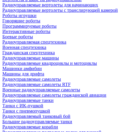
Радиоуправляемые вертолеты для начинающих
Радиоуправляемые вертолеты с транслирующей камерой
Роботы игрушки
Говорящие роботы
Программируемые роботы
Интерактивные роботы
Боевые роботы
Радиоуправляемая спецтехника
Военная спецтехника
Гражданская спецтехника
Радиоуправляемые машины
Радиоуправляемые квадроциклы и мотоциклы
Машинки амфибии
Машины для дрифта
Радиоуправляемые самолеты
Радиоуправляемые самолеты RTF
Военные радиоуправляемые самолеты
Радиоуправляемые самолеты гражданской авиации
Радиоуправляемые танки
Танки с ИК-пушкой
Танки с пневмопушкой
Радиоуправляемый танковый бой
Большие радиоуправляемые танки
Радиоуправляемые корабли