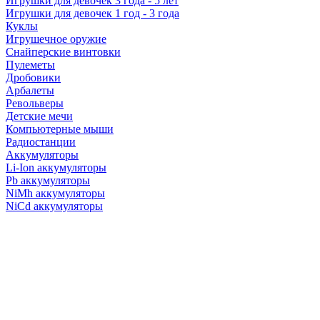
Игрушки для девочек 3 года - 5 лет
Игрушки для девочек 1 год - 3 года
Куклы
Игрушечное оружие
Снайперские винтовки
Пулеметы
Дробовики
Арбалеты
Револьверы
Детские мечи
Компьютерные мыши
Радиостанции
Аккумуляторы
Li-Ion аккумуляторы
Pb аккумуляторы
NiMh аккумуляторы
NiCd аккумуляторы