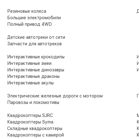
Резиновые колеса
Д
Большие электромобили
Полный привод 4WD
Детские автотреки от сети
Запчасти для автотреков
Интерактивные крокодилы
И
Интерактивные змеи
И
Интерактивные динозавры
И
Интерактивные драконы
Интерактивные акулы
Электрические железные дороги с мотором
Г
Паровозы и локомотивы
Квадрокоптеры SJRC
М
Квадрокоптеры Syma
К
Складные квадрокоптеры
К
Квадрокоптеры с камерой
К