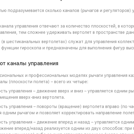
ью подразумевается сколько каналов (рычагов и регуляторов) 
канала управления отвечают за количество плоскостей, в кото
авления, тем сложнее удерживать вертолет в пространстве дан
 (в шестиканальных вертолетах) служат для управления коллек
 функции гироскопа и предназначены для выполнения фигур высш
ют каналы управления
сиональных и профессиональных моделях рычаги управления ка
алы (плоскости полета) – всего их четыре:
ость управления – движение вверх и вниз – управляется одним ры
мещения вверх-вниз вертолета.
ость управления – повороты (вращение) вертолета вправо (по ча
я одним рычагом и позволяет корректировать направление полет
ость управления – движение вперед и назад – управляется одним
жение вперед/назад реализуется одним из двух способов: при 