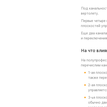
Под канальност
вертолету.
Первые четыре 
плоскостей упр
Еще два канала
и переключения
На что влия
На полупрофес
перечислим кан
1-ая плоск
также пере
2-ая плоск
управляетс
3-ья плоск
обычно дви