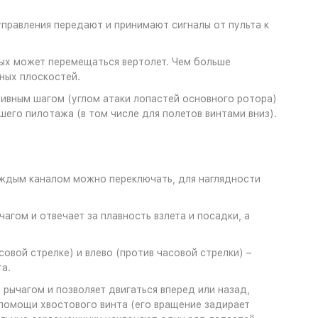
управления передают и принимают сигналы от пульта к
рых может перемещаться вертолет. Чем больше
ных плоскостей.
тивным шагом (углом атаки лопастей основного ротора)
его пилотажа (в том числе для полетов винтами вниз).
ждым каналом можно переключать, для наглядности
чагом и отвечает за плавность взлета и посадки, а
совой стрелке) и влево (против часовой стрелки) –
а.
 рычагом и позволяет двигаться вперед или назад,
помощи хвостового винта (его вращение задирает