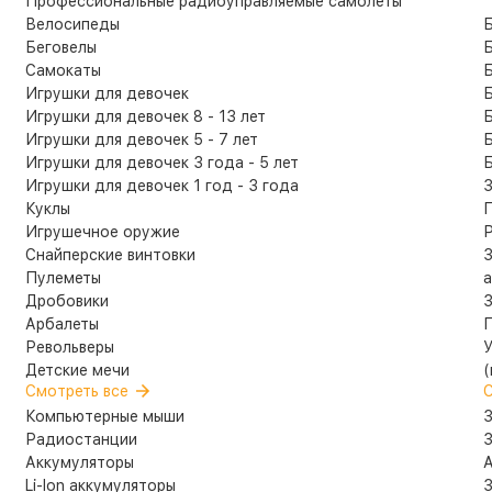
Профессиональные радиоуправляемые самолеты
Велосипеды
Б
Беговелы
Б
Самокаты
Б
Игрушки для девочек
Б
Игрушки для девочек 8 - 13 лет
Б
Игрушки для девочек 5 - 7 лет
Б
Игрушки для девочек 3 года - 5 лет
Б
Игрушки для девочек 1 год - 3 года
З
Куклы
П
Игрушечное оружие
Снайперские винтовки
З
Пулеметы
а
Дробовики
З
Арбалеты
П
Револьверы
У
Детские мечи
(
Смотреть все
С
Компьютерные мыши
З
Радиостанции
З
Аккумуляторы
А
Li-Ion аккумуляторы
З