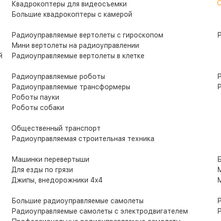
С
Квадрокоптеры для видеосъемки
Большие квадрокоптеры с камерой
Радиоуправляемые вертолеты с гироскопом
Р
Мини вертолеты на радиоуправлении
й
Радиоуправляемые вертолеты в клетке
Радиоуправляемые роботы
Радиоуправляемые трансформеры
Р
Роботы пауки
Роботы собаки
Общественный транспорт
Радиоуправляемая строительная техника
Машинки перевертыши
Б
Для езды по грязи
М
Джипы, внедорожники 4x4
М
Большие радиоуправляемые самолеты
Р
Радиоуправляемые самолеты с электродвигателем
Р