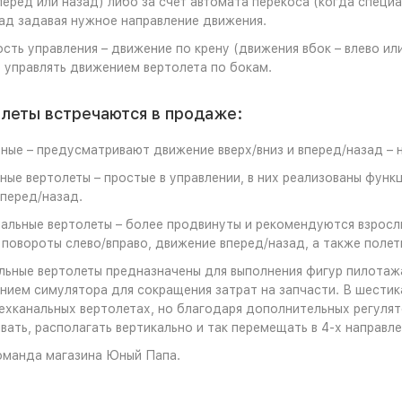
перед или назад) либо за счет автомата перекоса (когда спец
ад задавая нужное направление движения.
ость управления – движение по крену (движения вбок – влево ил
 управлять движением вертолета по бокам.
олеты встречаются в продаже:
ные – предусматривают движение вверх/вниз и вперед/назад – 
ные вертолеты – простые в управлении, в них реализованы функц
перед/назад.
альные вертолеты – более продвинуты и рекомендуются взрослым
, повороты слево/вправо, движение вперед/назад, а также полеты
ьные вертолеты предназначены для выполнения фигур пилотаж
нием симулятора для сокращения затрат на запчасти. В шестик
рехканальных вертолетах, но благодаря дополнительных регуля
вать, располагать вертикально и так перемещать в 4-х направле
оманда магазина Юный Папа.