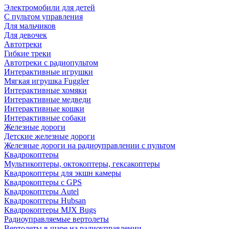
Электромобили для детей
С пультом управления
Для мальчиков
Для девочек
Автотреки
Гибкие треки
Автотреки с радиопультом
Интерактивные игрушки
Мягкая игрушка Fuggler
Интерактивные хомяки
Интерактивные медведи
Интерактивные кошки
Интерактивные собаки
Железные дороги
Детские железные дороги
Железные дороги на радиоуправлении с пультом
Квадрокоптеры
Мультикоптеры, октокоптеры, гексакоптеры
Квадрокоптеры для экшн камеры
Квадрокоптеры с GPS
Квадрокоптеры Autel
Квадрокоптеры Hubsan
Квадрокоптеры MJX Bugs
Радиоуправляемые вертолеты
Вертолеты в шаре на радиоуправлении