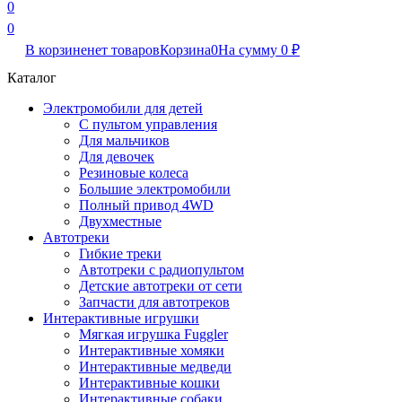
0
0
В корзине
нет товаров
Корзина
0
На сумму
0
₽
Каталог
Электромобили для детей
С пультом управления
Для мальчиков
Для девочек
Резиновые колеса
Большие электромобили
Полный привод 4WD
Двухместные
Автотреки
Гибкие треки
Автотреки с радиопультом
Детские автотреки от сети
Запчасти для автотреков
Интерактивные игрушки
Мягкая игрушка Fuggler
Интерактивные хомяки
Интерактивные медведи
Интерактивные кошки
Интерактивные собаки