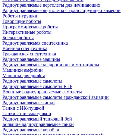
Радиоуправляемые вертолеты для начинающих
Радиоуправляемые вертолеты с транслирующей камерой
Роботы игрушки
Говорящие роботы
Программируемые роботы
Интерактивные роботы
Боевые роботы
Радиоуправляемая спецтехника
Военная спецтехника
Гражданская спецтехника
Радиоуправляемые машины
Радиоуправляемые квадроциклы и мотоциклы
Машинки амфибии
Машины для дрифта
Радиоуправляемые самолеты
Радиоуправляемые самолеты RTF
Военные радиоуправляемые самолеты
Радиоуправляемые самолеты гражданской авиации
Радиоуправляемые танки
Танки с ИК-пушкой
Танки с пневмопушкой
Радиоуправляемый танковый бой
Большие радиоуправляемые танки
Радиоуправляемые корабли