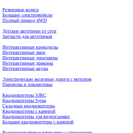
Резиновые колеса
Большие электромобили
Полный привод 4WD
Детские автотреки от сети
Запчасти для автотреков
Интерактивные крокодилы
Интерактивные змеи
Интерактивные динозавры
Интерактивные драконы
Интерактивные акулы
Электрические железные дороги с мотором
Паровозы и локомотивы
Квадрокоптеры SJRC
Квадрокоптеры Syma
Складные квадрокоптеры
Квадрокоптеры с камерой
Квадрокоптеры для видеосъемки
Большие квадрокоптеры с камерой
Радиоуправляемые вертолеты с гироскопом