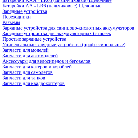
Батарейки AAA - LR03 (мизинчиковые) Щелочные
Батарейки AA - LR6 (пальчиковые) Щелочные
Зарядные устройства
Переходники
Разъемы
Зарядные устройства для свинцово-кислотных аккумуляторов
Зарядные устройства для аккумуляторных батареек
Простые зарядные устройства
Универсальные зарядные устройства (профессиональные)
Запчасти для моделей
Запчасти для автомоделей
Аксессуары для велосипедов и беговелов
Запчасти для катеров и кораблей
Запчасти для самолетов
Запчасти для танков
Запчасти для квадрокоптеров