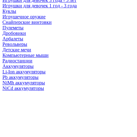
Игрушки для девочек 3 года - 5 лет
Игрушки для девочек 1 год - 3 года
Куклы
Игрушечное оружие
Снайперские винтовки
Пулеметы
Дробовики
Арбалеты
Револьверы
Детские мечи
Компьютерные мыши
Радиостанции
Аккумуляторы
Li-Ion аккумуляторы
Pb аккумуляторы
NiMh аккумуляторы
NiCd аккумуляторы