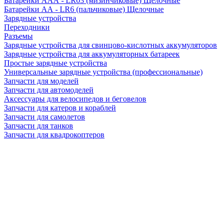
Батарейки AAA - LR03 (мизинчиковые) Щелочные
Батарейки AA - LR6 (пальчиковые) Щелочные
Зарядные устройства
Переходники
Разъемы
Зарядные устройства для свинцово-кислотных аккумуляторов
Зарядные устройства для аккумуляторных батареек
Простые зарядные устройства
Универсальные зарядные устройства (профессиональные)
Запчасти для моделей
Запчасти для автомоделей
Аксессуары для велосипедов и беговелов
Запчасти для катеров и кораблей
Запчасти для самолетов
Запчасти для танков
Запчасти для квадрокоптеров