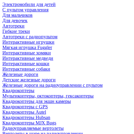
Электромобили для детей
С пультом управления
Для мальчиков
Для девочек
Автотреки
Гибкие треки
Автотреки с радиопультом
Интерактивные игрушки
Мягкая игрушка Fuggler
Интерактивные хомяки
Интерактивные медведи
Интерактивные кошки
Интерактивные собаки
Железные дороги
Детские железные дороги
Железные дороги на радиоуправлении с пультом
Квадрокоптеры
Мультикоптеры, октокоптеры, гексакоптеры
Квадрокоптеры для экшн камеры
Квадрокоптеры с GPS
Квадрокоптеры Autel
Квадрокоптеры Hubsan
Квадрокоптеры MJX Bugs
Радиоуправляемые вертолеты
Вертолеты в шаре на радиоуправлении