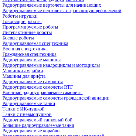
Радиоуправляемые вертолеты для начинающих
Радиоуправляемые вертолеты с транслирующей камерой
Роботы игрушки
Говорящие роботы
Программируемые роботы
Интерактивные роботы
Боевые роботы
Радиоуправляемая спецтехника
Военная спецтехника
Гражданская спецтехника
Радиоуправляемые машины
Радиоуправляемые квадроциклы и мотоциклы
Машинки амфибии
Машины для дрифта
Радиоуправляемые самолеты
Радиоуправляемые самолеты RTF
Военные радиоуправляемые самолеты
Радиоуправляемые самолеты гражданской авиации
Радиоуправляемые танки
Танки с ИК-пушкой
Танки с пневмопушкой
Радиоуправляемый танковый бой
Большие радиоуправляемые танки
Радиоуправляемые корабли