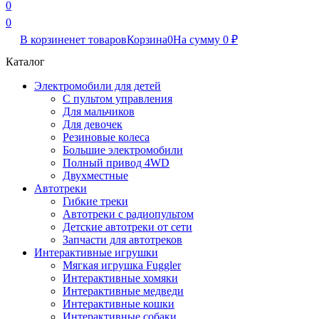
0
0
В корзине
нет товаров
Корзина
0
На сумму
0
₽
Каталог
Электромобили для детей
С пультом управления
Для мальчиков
Для девочек
Резиновые колеса
Большие электромобили
Полный привод 4WD
Двухместные
Автотреки
Гибкие треки
Автотреки с радиопультом
Детские автотреки от сети
Запчасти для автотреков
Интерактивные игрушки
Мягкая игрушка Fuggler
Интерактивные хомяки
Интерактивные медведи
Интерактивные кошки
Интерактивные собаки