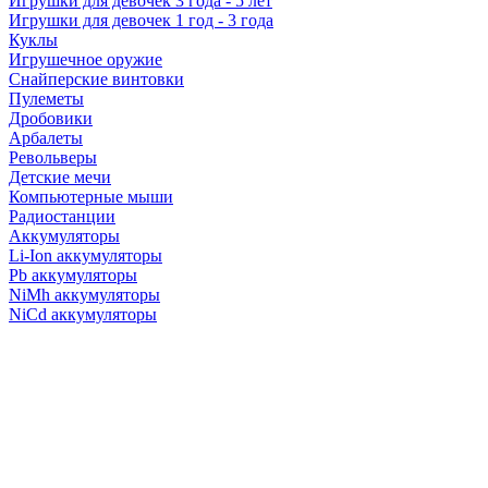
Игрушки для девочек 3 года - 5 лет
Игрушки для девочек 1 год - 3 года
Куклы
Игрушечное оружие
Снайперские винтовки
Пулеметы
Дробовики
Арбалеты
Револьверы
Детские мечи
Компьютерные мыши
Радиостанции
Аккумуляторы
Li-Ion аккумуляторы
Pb аккумуляторы
NiMh аккумуляторы
NiCd аккумуляторы