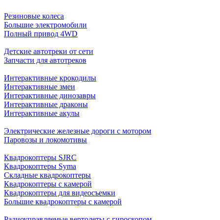
Резиновые колеса
Большие электромобили
Полный привод 4WD
Детские автотреки от сети
Запчасти для автотреков
Интерактивные крокодилы
Интерактивные змеи
Интерактивные динозавры
Интерактивные драконы
Интерактивные акулы
Электрические железные дороги с мотором
Паровозы и локомотивы
Квадрокоптеры SJRC
Квадрокоптеры Syma
Складные квадрокоптеры
Квадрокоптеры с камерой
Квадрокоптеры для видеосъемки
Большие квадрокоптеры с камерой
Радиоуправляемые вертолеты с гироскопом