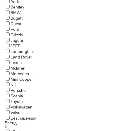
Audi
Bentley
BMW
Bugatti
Ducati
Ford
Grizzly
Jaguar
JEEP
Lamborghini
Land Rover
Lexus
Mclaren
Mercedes
Mini Cooper
NIU
Porsche
Scania
Toyota
Volkswagen
Volvo
Без лицензии
Бренд