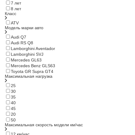
7 лет
8 лет
Класс
ATV
Модель марки авто
Audi Q7
Audi RS Q8
Lamborghini Aventador
Lamborghini SVJ
Mercedes GL63
Mercedes Benz GLS63
Toyota GR Supra GT4
Максимальная нагрузка
25
30
35
40
45
20
50
Максимальная скорость модели км/час
12 км/час