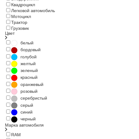
Квадроцикл
Легковой автомобиль
Мотоцикл
Трактор
Грузовик
Цвет
белый
бордовый
голубой
желтый
зеленый
красный
оранжевый
розовый
серебристый
серый
синий
черный
Марка автомобиля
RAM