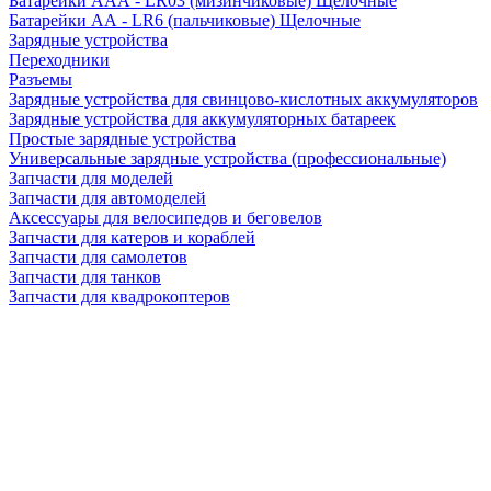
Батарейки AAA - LR03 (мизинчиковые) Щелочные
Батарейки AA - LR6 (пальчиковые) Щелочные
Зарядные устройства
Переходники
Разъемы
Зарядные устройства для свинцово-кислотных аккумуляторов
Зарядные устройства для аккумуляторных батареек
Простые зарядные устройства
Универсальные зарядные устройства (профессиональные)
Запчасти для моделей
Запчасти для автомоделей
Аксессуары для велосипедов и беговелов
Запчасти для катеров и кораблей
Запчасти для самолетов
Запчасти для танков
Запчасти для квадрокоптеров