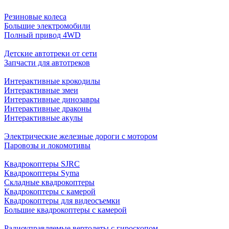
Резиновые колеса
Большие электромобили
Полный привод 4WD
Детские автотреки от сети
Запчасти для автотреков
Интерактивные крокодилы
Интерактивные змеи
Интерактивные динозавры
Интерактивные драконы
Интерактивные акулы
Электрические железные дороги с мотором
Паровозы и локомотивы
Квадрокоптеры SJRC
Квадрокоптеры Syma
Складные квадрокоптеры
Квадрокоптеры с камерой
Квадрокоптеры для видеосъемки
Большие квадрокоптеры с камерой
Радиоуправляемые вертолеты с гироскопом