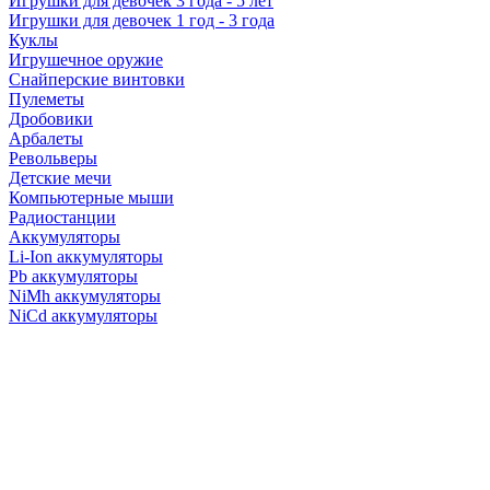
Игрушки для девочек 3 года - 5 лет
Игрушки для девочек 1 год - 3 года
Куклы
Игрушечное оружие
Снайперские винтовки
Пулеметы
Дробовики
Арбалеты
Револьверы
Детские мечи
Компьютерные мыши
Радиостанции
Аккумуляторы
Li-Ion аккумуляторы
Pb аккумуляторы
NiMh аккумуляторы
NiCd аккумуляторы