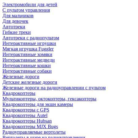
Электромобили для детей
С пультом управления
Для мальчиков
Для девочек
Автотреки
Гибкие треки
Автотреки с радиопультом
Интерактивные игрушки
Мягкая игрушка Fuggler
Интерактивные хомяки
Интерактивные медведи
Интерактивные кошки
Интерактивные собаки
Железные дороги
Детские железные дороги
Железные дороги на радиоуправлении с пультом
Квадрокоптеры
Мультикоптеры, октокоптеры, гексакоптеры
Квадрокоптеры для экшн камеры
Квадрокоптеры с GPS
Квадрокоптеры Autel
Квадрокоптеры Hubsan
Квадрокоптеры MJX Bugs
Радиоуправляемые вертолеты
Вертолеты в шаре на радиоуправлении