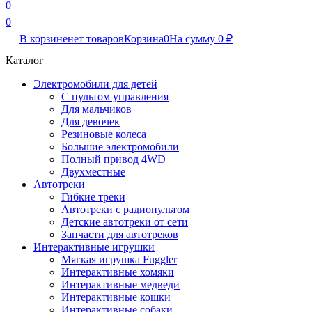
0
0
В корзине
нет товаров
Корзина
0
На сумму
0
₽
Каталог
Электромобили для детей
С пультом управления
Для мальчиков
Для девочек
Резиновые колеса
Большие электромобили
Полный привод 4WD
Двухместные
Автотреки
Гибкие треки
Автотреки с радиопультом
Детские автотреки от сети
Запчасти для автотреков
Интерактивные игрушки
Мягкая игрушка Fuggler
Интерактивные хомяки
Интерактивные медведи
Интерактивные кошки
Интерактивные собаки