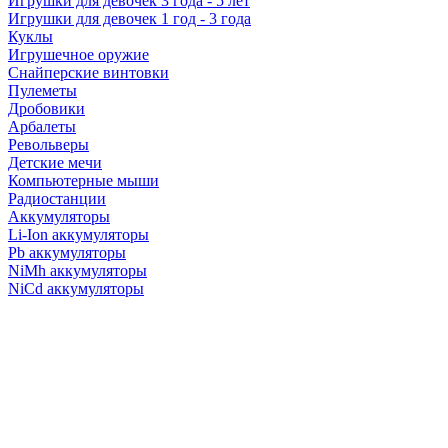
Игрушки для девочек 3 года - 5 лет
Игрушки для девочек 1 год - 3 года
Куклы
Игрушечное оружие
Снайперские винтовки
Пулеметы
Дробовики
Арбалеты
Револьверы
Детские мечи
Компьютерные мыши
Радиостанции
Аккумуляторы
Li-Ion аккумуляторы
Pb аккумуляторы
NiMh аккумуляторы
NiCd аккумуляторы