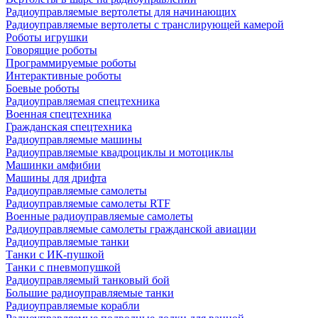
Радиоуправляемые вертолеты для начинающих
Радиоуправляемые вертолеты с транслирующей камерой
Роботы игрушки
Говорящие роботы
Программируемые роботы
Интерактивные роботы
Боевые роботы
Радиоуправляемая спецтехника
Военная спецтехника
Гражданская спецтехника
Радиоуправляемые машины
Радиоуправляемые квадроциклы и мотоциклы
Машинки амфибии
Машины для дрифта
Радиоуправляемые самолеты
Радиоуправляемые самолеты RTF
Военные радиоуправляемые самолеты
Радиоуправляемые самолеты гражданской авиации
Радиоуправляемые танки
Танки с ИК-пушкой
Танки с пневмопушкой
Радиоуправляемый танковый бой
Большие радиоуправляемые танки
Радиоуправляемые корабли