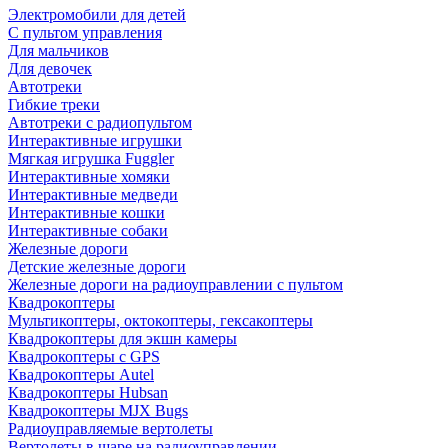
Электромобили для детей
С пультом управления
Для мальчиков
Для девочек
Автотреки
Гибкие треки
Автотреки с радиопультом
Интерактивные игрушки
Мягкая игрушка Fuggler
Интерактивные хомяки
Интерактивные медведи
Интерактивные кошки
Интерактивные собаки
Железные дороги
Детские железные дороги
Железные дороги на радиоуправлении с пультом
Квадрокоптеры
Мультикоптеры, октокоптеры, гексакоптеры
Квадрокоптеры для экшн камеры
Квадрокоптеры с GPS
Квадрокоптеры Autel
Квадрокоптеры Hubsan
Квадрокоптеры MJX Bugs
Радиоуправляемые вертолеты
Вертолеты в шаре на радиоуправлении