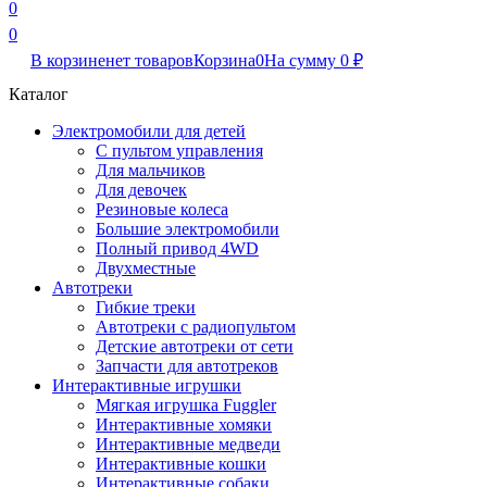
0
0
В корзине
нет товаров
Корзина
0
На сумму
0
₽
Каталог
Электромобили для детей
С пультом управления
Для мальчиков
Для девочек
Резиновые колеса
Большие электромобили
Полный привод 4WD
Двухместные
Автотреки
Гибкие треки
Автотреки с радиопультом
Детские автотреки от сети
Запчасти для автотреков
Интерактивные игрушки
Мягкая игрушка Fuggler
Интерактивные хомяки
Интерактивные медведи
Интерактивные кошки
Интерактивные собаки