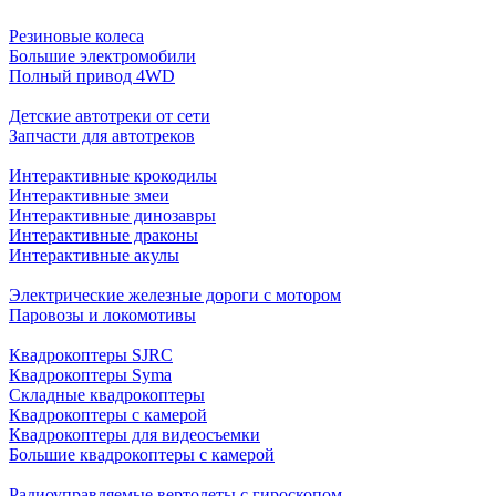
Резиновые колеса
Большие электромобили
Полный привод 4WD
Детские автотреки от сети
Запчасти для автотреков
Интерактивные крокодилы
Интерактивные змеи
Интерактивные динозавры
Интерактивные драконы
Интерактивные акулы
Электрические железные дороги с мотором
Паровозы и локомотивы
Квадрокоптеры SJRC
Квадрокоптеры Syma
Складные квадрокоптеры
Квадрокоптеры с камерой
Квадрокоптеры для видеосъемки
Большие квадрокоптеры с камерой
Радиоуправляемые вертолеты с гироскопом