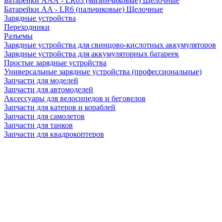
Батарейки AAA - LR03 (мизинчиковые) Щелочные
Батарейки AA - LR6 (пальчиковые) Щелочные
Зарядные устройства
Переходники
Разъемы
Зарядные устройства для свинцово-кислотных аккумуляторов
Зарядные устройства для аккумуляторных батареек
Простые зарядные устройства
Универсальные зарядные устройства (профессиональные)
Запчасти для моделей
Запчасти для автомоделей
Аксессуары для велосипедов и беговелов
Запчасти для катеров и кораблей
Запчасти для самолетов
Запчасти для танков
Запчасти для квадрокоптеров