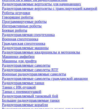
Радиоуправляемые вертолеты для начинающих
Радиоуправляемые вертолеты с транслирующей камерой
Роботы игрушки
Говорящие роботы
Программируемые роботы
Интерактивные роботы
Боевые роботы
Радиоуправляемая спецтехника
Военная спецтехника
Гражданская спецтехника
Радиоуправляемые машины
Радиоуправляемые квадроциклы и мотоциклы
Машинки амфибии
Машины для дрифта
Радиоуправляемые самолеты
Радиоуправляемые самолеты RTF
Военные радиоуправляемые самолеты
Радиоуправляемые самолеты гражданской авиации
Радиоуправляемые танки
Танки с ИК-пушкой
Танки с пневмопушкой
Радиоуправляемый танковый бой
Большие радиоуправляемые танки
Радиоуправляемые корабли