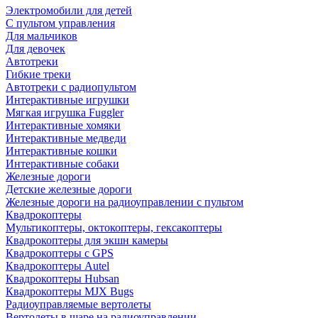
Электромобили для детей
С пультом управления
Для мальчиков
Для девочек
Автотреки
Гибкие треки
Автотреки с радиопультом
Интерактивные игрушки
Мягкая игрушка Fuggler
Интерактивные хомяки
Интерактивные медведи
Интерактивные кошки
Интерактивные собаки
Железные дороги
Детские железные дороги
Железные дороги на радиоуправлении с пультом
Квадрокоптеры
Мультикоптеры, октокоптеры, гексакоптеры
Квадрокоптеры для экшн камеры
Квадрокоптеры с GPS
Квадрокоптеры Autel
Квадрокоптеры Hubsan
Квадрокоптеры MJX Bugs
Радиоуправляемые вертолеты
Вертолеты в шаре на радиоуправлении