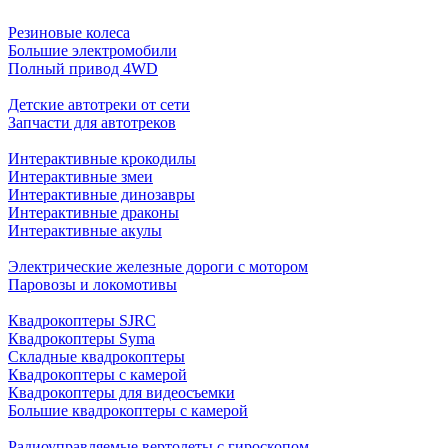
Резиновые колеса
Большие электромобили
Полный привод 4WD
Детские автотреки от сети
Запчасти для автотреков
Интерактивные крокодилы
Интерактивные змеи
Интерактивные динозавры
Интерактивные драконы
Интерактивные акулы
Электрические железные дороги с мотором
Паровозы и локомотивы
Квадрокоптеры SJRC
Квадрокоптеры Syma
Складные квадрокоптеры
Квадрокоптеры с камерой
Квадрокоптеры для видеосъемки
Большие квадрокоптеры с камерой
Радиоуправляемые вертолеты с гироскопом