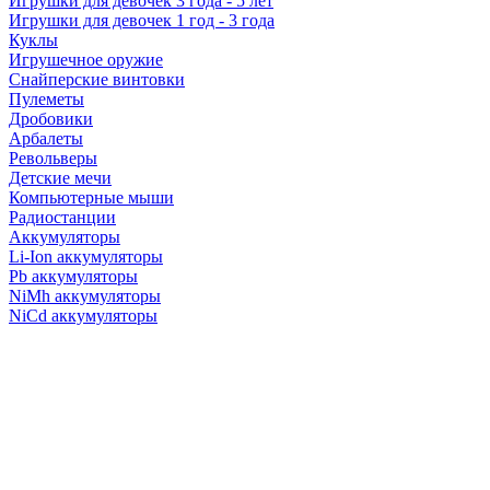
Игрушки для девочек 3 года - 5 лет
Игрушки для девочек 1 год - 3 года
Куклы
Игрушечное оружие
Снайперские винтовки
Пулеметы
Дробовики
Арбалеты
Револьверы
Детские мечи
Компьютерные мыши
Радиостанции
Аккумуляторы
Li-Ion аккумуляторы
Pb аккумуляторы
NiMh аккумуляторы
NiCd аккумуляторы