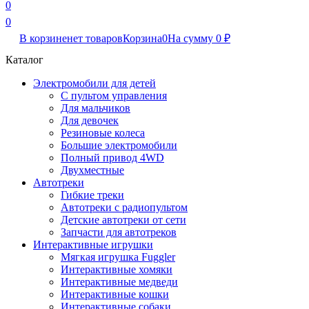
0
0
В корзине
нет товаров
Корзина
0
На сумму
0
₽
Каталог
Электромобили для детей
С пультом управления
Для мальчиков
Для девочек
Резиновые колеса
Большие электромобили
Полный привод 4WD
Двухместные
Автотреки
Гибкие треки
Автотреки с радиопультом
Детские автотреки от сети
Запчасти для автотреков
Интерактивные игрушки
Мягкая игрушка Fuggler
Интерактивные хомяки
Интерактивные медведи
Интерактивные кошки
Интерактивные собаки