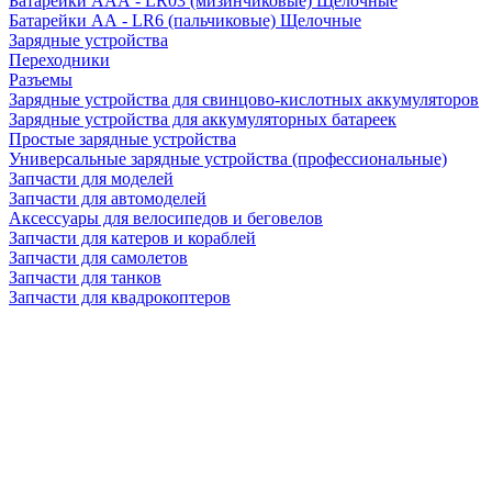
Батарейки AAA - LR03 (мизинчиковые) Щелочные
Батарейки AA - LR6 (пальчиковые) Щелочные
Зарядные устройства
Переходники
Разъемы
Зарядные устройства для свинцово-кислотных аккумуляторов
Зарядные устройства для аккумуляторных батареек
Простые зарядные устройства
Универсальные зарядные устройства (профессиональные)
Запчасти для моделей
Запчасти для автомоделей
Аксессуары для велосипедов и беговелов
Запчасти для катеров и кораблей
Запчасти для самолетов
Запчасти для танков
Запчасти для квадрокоптеров