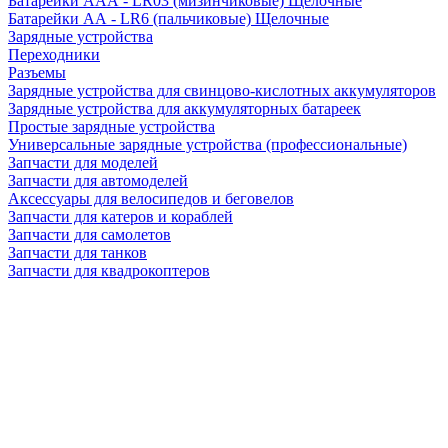
Батарейки AAA - LR03 (мизинчиковые) Щелочные
Батарейки AA - LR6 (пальчиковые) Щелочные
Зарядные устройства
Переходники
Разъемы
Зарядные устройства для свинцово-кислотных аккумуляторов
Зарядные устройства для аккумуляторных батареек
Простые зарядные устройства
Универсальные зарядные устройства (профессиональные)
Запчасти для моделей
Запчасти для автомоделей
Аксессуары для велосипедов и беговелов
Запчасти для катеров и кораблей
Запчасти для самолетов
Запчасти для танков
Запчасти для квадрокоптеров