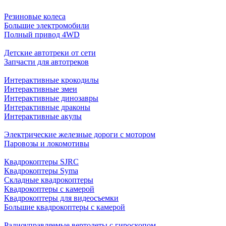
Резиновые колеса
Большие электромобили
Полный привод 4WD
Детские автотреки от сети
Запчасти для автотреков
Интерактивные крокодилы
Интерактивные змеи
Интерактивные динозавры
Интерактивные драконы
Интерактивные акулы
Электрические железные дороги с мотором
Паровозы и локомотивы
Квадрокоптеры SJRC
Квадрокоптеры Syma
Складные квадрокоптеры
Квадрокоптеры с камерой
Квадрокоптеры для видеосъемки
Большие квадрокоптеры с камерой
Радиоуправляемые вертолеты с гироскопом