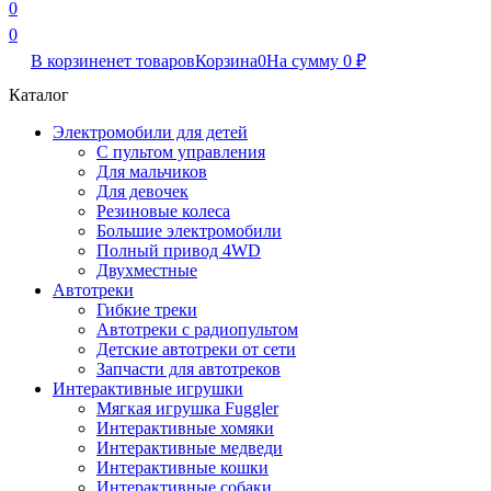
0
0
В корзине
нет товаров
Корзина
0
На сумму
0
₽
Каталог
Электромобили для детей
С пультом управления
Для мальчиков
Для девочек
Резиновые колеса
Большие электромобили
Полный привод 4WD
Двухместные
Автотреки
Гибкие треки
Автотреки с радиопультом
Детские автотреки от сети
Запчасти для автотреков
Интерактивные игрушки
Мягкая игрушка Fuggler
Интерактивные хомяки
Интерактивные медведи
Интерактивные кошки
Интерактивные собаки