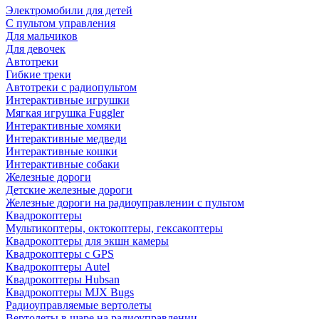
Электромобили для детей
С пультом управления
Для мальчиков
Для девочек
Автотреки
Гибкие треки
Автотреки с радиопультом
Интерактивные игрушки
Мягкая игрушка Fuggler
Интерактивные хомяки
Интерактивные медведи
Интерактивные кошки
Интерактивные собаки
Железные дороги
Детские железные дороги
Железные дороги на радиоуправлении с пультом
Квадрокоптеры
Мультикоптеры, октокоптеры, гексакоптеры
Квадрокоптеры для экшн камеры
Квадрокоптеры с GPS
Квадрокоптеры Autel
Квадрокоптеры Hubsan
Квадрокоптеры MJX Bugs
Радиоуправляемые вертолеты
Вертолеты в шаре на радиоуправлении