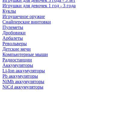
Игрушки для девочек 3 года - 5 лет
Игрушки для девочек 1 год - 3 года
Куклы
Игрушечное оружие
Снайперские винтовки
Пулеметы
Дробовики
Арбалеты
Револьверы
Детские мечи
Компьютерные мыши
Радиостанции
Аккумуляторы
Li-Ion аккумуляторы
Pb аккумуляторы
NiMh аккумуляторы
NiCd аккумуляторы