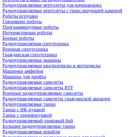
Радиоуправляемые вертолеты для начинающих
Радиоуправляемые вертолеты с транслирующей камерой
Роботы игрушки
Говорящие роботы
Программируемые роботы
Интерактивные роботы
Боевые роботы
Радиоуправляемая спецтехника
Военная спецтехника
Гражданская спецтехника
Радиоуправляемые машины
Радиоуправляемые квадроциклы и мотоциклы
Машинки амфибии
Машины для дрифта
Радиоуправляемые самолеты
Радиоуправляемые самолеты RTF
Военные радиоуправляемые самолеты
Радиоуправляемые самолеты гражданской авиации
Радиоуправляемые танки
Танки с ИК-пушкой
Танки с пневмопушкой
Радиоуправляемый танковый бой
Большие радиоуправляемые танки
Радиоуправляемые корабли