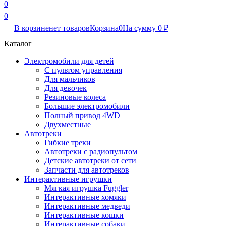
0
0
В корзине
нет товаров
Корзина
0
На сумму
0
₽
Каталог
Электромобили для детей
С пультом управления
Для мальчиков
Для девочек
Резиновые колеса
Большие электромобили
Полный привод 4WD
Двухместные
Автотреки
Гибкие треки
Автотреки с радиопультом
Детские автотреки от сети
Запчасти для автотреков
Интерактивные игрушки
Мягкая игрушка Fuggler
Интерактивные хомяки
Интерактивные медведи
Интерактивные кошки
Интерактивные собаки