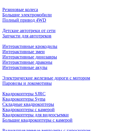
Резиновые колеса
Большие электромобили
Полный привод 4WD
Детские автотреки от сети
Запчасти для автотреков
Интерактивные крокодилы
Интерактивные змеи
Интерактивные динозавры
Интерактивные драконы
Интерактивные акулы
Электрические железные дороги с мотором
Паровозы и локомотивы
Квадрокоптеры SJRC
Квадрокоптеры Syma
Складные квадрокоптеры
Квадрокоптеры с камерой
Квадрокоптеры для видеосъемки
Большие квадрокоптеры с камерой
Радиоуправляемые вертолеты с гироскопом