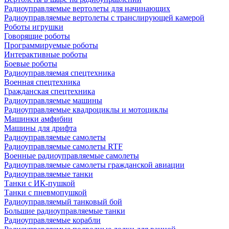
Радиоуправляемые вертолеты для начинающих
Радиоуправляемые вертолеты с транслирующей камерой
Роботы игрушки
Говорящие роботы
Программируемые роботы
Интерактивные роботы
Боевые роботы
Радиоуправляемая спецтехника
Военная спецтехника
Гражданская спецтехника
Радиоуправляемые машины
Радиоуправляемые квадроциклы и мотоциклы
Машинки амфибии
Машины для дрифта
Радиоуправляемые самолеты
Радиоуправляемые самолеты RTF
Военные радиоуправляемые самолеты
Радиоуправляемые самолеты гражданской авиации
Радиоуправляемые танки
Танки с ИК-пушкой
Танки с пневмопушкой
Радиоуправляемый танковый бой
Большие радиоуправляемые танки
Радиоуправляемые корабли