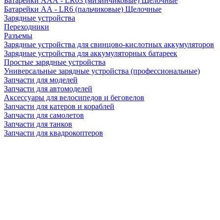
Батарейки AAA - LR03 (мизинчиковые) Щелочные
Батарейки AA - LR6 (пальчиковые) Щелочные
Зарядные устройства
Переходники
Разъемы
Зарядные устройства для свинцово-кислотных аккумуляторов
Зарядные устройства для аккумуляторных батареек
Простые зарядные устройства
Универсальные зарядные устройства (профессиональные)
Запчасти для моделей
Запчасти для автомоделей
Аксессуары для велосипедов и беговелов
Запчасти для катеров и кораблей
Запчасти для самолетов
Запчасти для танков
Запчасти для квадрокоптеров