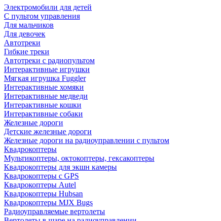
Электромобили для детей
С пультом управления
Для мальчиков
Для девочек
Автотреки
Гибкие треки
Автотреки с радиопультом
Интерактивные игрушки
Мягкая игрушка Fuggler
Интерактивные хомяки
Интерактивные медведи
Интерактивные кошки
Интерактивные собаки
Железные дороги
Детские железные дороги
Железные дороги на радиоуправлении с пультом
Квадрокоптеры
Мультикоптеры, октокоптеры, гексакоптеры
Квадрокоптеры для экшн камеры
Квадрокоптеры с GPS
Квадрокоптеры Autel
Квадрокоптеры Hubsan
Квадрокоптеры MJX Bugs
Радиоуправляемые вертолеты
Вертолеты в шаре на радиоуправлении