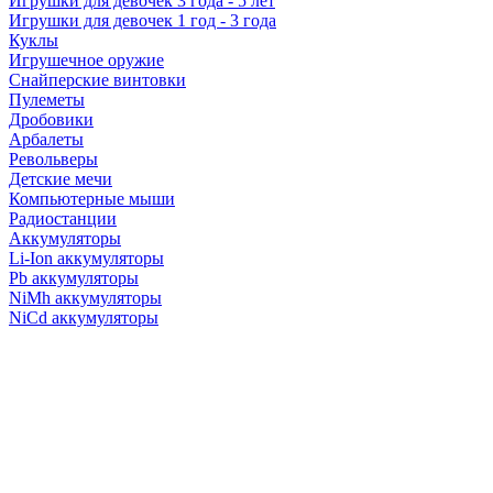
Игрушки для девочек 3 года - 5 лет
Игрушки для девочек 1 год - 3 года
Куклы
Игрушечное оружие
Снайперские винтовки
Пулеметы
Дробовики
Арбалеты
Револьверы
Детские мечи
Компьютерные мыши
Радиостанции
Аккумуляторы
Li-Ion аккумуляторы
Pb аккумуляторы
NiMh аккумуляторы
NiCd аккумуляторы