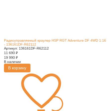
Радиоуправляемый краулер HSP RGT Adventure DF 4WD 1:16
- 136161DF-R62112
Артикул: 136161DF-R62112
11 690
₽
19 990
₽
В наличии
В корзину