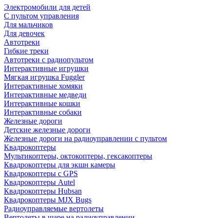
Электромобили для детей
С пультом управления
Для мальчиков
Для девочек
Автотреки
Гибкие треки
Автотреки с радиопультом
Интерактивные игрушки
Мягкая игрушка Fuggler
Интерактивные хомяки
Интерактивные медведи
Интерактивные кошки
Интерактивные собаки
Железные дороги
Детские железные дороги
Железные дороги на радиоуправлении с пультом
Квадрокоптеры
Мультикоптеры, октокоптеры, гексакоптеры
Квадрокоптеры для экшн камеры
Квадрокоптеры с GPS
Квадрокоптеры Autel
Квадрокоптеры Hubsan
Квадрокоптеры MJX Bugs
Радиоуправляемые вертолеты
Вертолеты в шаре на радиоуправлении