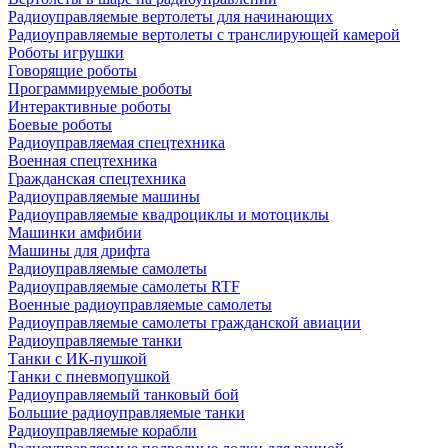
Радиоуправляемые вертолеты для начинающих
Радиоуправляемые вертолеты с транслирующей камерой
Роботы игрушки
Говорящие роботы
Программируемые роботы
Интерактивные роботы
Боевые роботы
Радиоуправляемая спецтехника
Военная спецтехника
Гражданская спецтехника
Радиоуправляемые машины
Радиоуправляемые квадроциклы и мотоциклы
Машинки амфибии
Машины для дрифта
Радиоуправляемые самолеты
Радиоуправляемые самолеты RTF
Военные радиоуправляемые самолеты
Радиоуправляемые самолеты гражданской авиации
Радиоуправляемые танки
Танки с ИК-пушкой
Танки с пневмопушкой
Радиоуправляемый танковый бой
Большие радиоуправляемые танки
Радиоуправляемые корабли