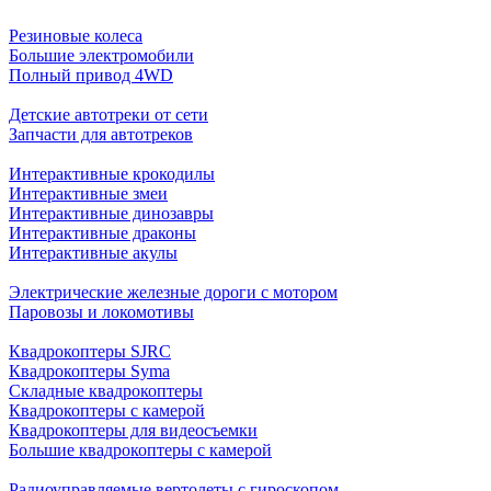
Резиновые колеса
Большие электромобили
Полный привод 4WD
Детские автотреки от сети
Запчасти для автотреков
Интерактивные крокодилы
Интерактивные змеи
Интерактивные динозавры
Интерактивные драконы
Интерактивные акулы
Электрические железные дороги с мотором
Паровозы и локомотивы
Квадрокоптеры SJRC
Квадрокоптеры Syma
Складные квадрокоптеры
Квадрокоптеры с камерой
Квадрокоптеры для видеосъемки
Большие квадрокоптеры с камерой
Радиоуправляемые вертолеты с гироскопом