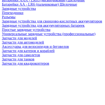
Батарейки AAA - LR03 (мизинчиковые) Щелочные
Батарейки AA - LR6 (пальчиковые) Щелочные
Зарядные устройства
Переходники
Разъемы
Зарядные устройства для свинцово-кислотных аккумуляторов
Зарядные устройства для аккумуляторных батареек
Простые зарядные устройства
Универсальные зарядные устройства (профессиональные)
Запчасти для моделей
Запчасти для автомоделей
Аксессуары для велосипедов и беговелов
Запчасти для катеров и кораблей
Запчасти для самолетов
Запчасти для танков
Запчасти для квадрокоптеров