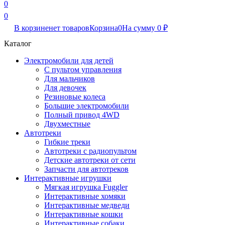
0
0
В корзине
нет товаров
Корзина
0
На сумму
0
₽
Каталог
Электромобили для детей
С пультом управления
Для мальчиков
Для девочек
Резиновые колеса
Большие электромобили
Полный привод 4WD
Двухместные
Автотреки
Гибкие треки
Автотреки с радиопультом
Детские автотреки от сети
Запчасти для автотреков
Интерактивные игрушки
Мягкая игрушка Fuggler
Интерактивные хомяки
Интерактивные медведи
Интерактивные кошки
Интерактивные собаки