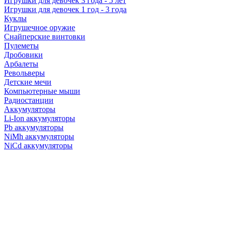
Игрушки для девочек 3 года - 5 лет
Игрушки для девочек 1 год - 3 года
Куклы
Игрушечное оружие
Снайперские винтовки
Пулеметы
Дробовики
Арбалеты
Револьверы
Детские мечи
Компьютерные мыши
Радиостанции
Аккумуляторы
Li-Ion аккумуляторы
Pb аккумуляторы
NiMh аккумуляторы
NiCd аккумуляторы