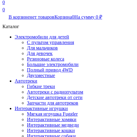
0
0
В корзине
нет товаров
Корзина
0
На сумму
0
₽
Каталог
Электромобили для детей
С пультом управления
Для мальчиков
Для девочек
Резиновые колеса
Большие электромобили
Полный привод 4WD
Двухместные
Автотреки
Гибкие треки
Автотреки с радиопультом
Детские автотреки от сети
Запчасти для автотреков
Интерактивные игрушки
Мягкая игрушка Fuggler
Интерактивные хомяки
Интерактивные медведи
Интерактивные кошки
Интерактивные собаки