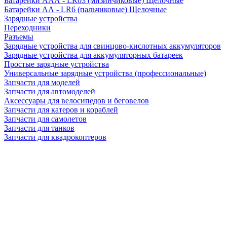
Батарейки AAA - LR03 (мизинчиковые) Щелочные
Батарейки AA - LR6 (пальчиковые) Щелочные
Зарядные устройства
Переходники
Разъемы
Зарядные устройства для свинцово-кислотных аккумуляторов
Зарядные устройства для аккумуляторных батареек
Простые зарядные устройства
Универсальные зарядные устройства (профессиональные)
Запчасти для моделей
Запчасти для автомоделей
Аксессуары для велосипедов и беговелов
Запчасти для катеров и кораблей
Запчасти для самолетов
Запчасти для танков
Запчасти для квадрокоптеров