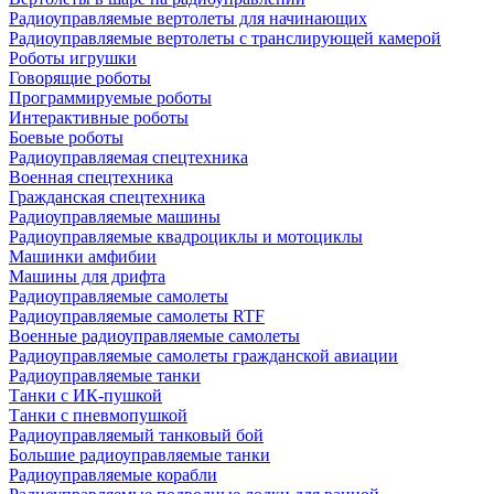
Радиоуправляемые вертолеты для начинающих
Радиоуправляемые вертолеты с транслирующей камерой
Роботы игрушки
Говорящие роботы
Программируемые роботы
Интерактивные роботы
Боевые роботы
Радиоуправляемая спецтехника
Военная спецтехника
Гражданская спецтехника
Радиоуправляемые машины
Радиоуправляемые квадроциклы и мотоциклы
Машинки амфибии
Машины для дрифта
Радиоуправляемые самолеты
Радиоуправляемые самолеты RTF
Военные радиоуправляемые самолеты
Радиоуправляемые самолеты гражданской авиации
Радиоуправляемые танки
Танки с ИК-пушкой
Танки с пневмопушкой
Радиоуправляемый танковый бой
Большие радиоуправляемые танки
Радиоуправляемые корабли