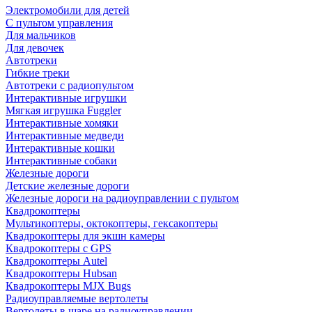
Электромобили для детей
С пультом управления
Для мальчиков
Для девочек
Автотреки
Гибкие треки
Автотреки с радиопультом
Интерактивные игрушки
Мягкая игрушка Fuggler
Интерактивные хомяки
Интерактивные медведи
Интерактивные кошки
Интерактивные собаки
Железные дороги
Детские железные дороги
Железные дороги на радиоуправлении с пультом
Квадрокоптеры
Мультикоптеры, октокоптеры, гексакоптеры
Квадрокоптеры для экшн камеры
Квадрокоптеры с GPS
Квадрокоптеры Autel
Квадрокоптеры Hubsan
Квадрокоптеры MJX Bugs
Радиоуправляемые вертолеты
Вертолеты в шаре на радиоуправлении