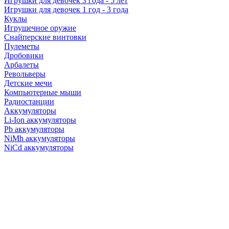
Игрушки для девочек 3 года - 5 лет
Игрушки для девочек 1 год - 3 года
Куклы
Игрушечное оружие
Снайперские винтовки
Пулеметы
Дробовики
Арбалеты
Револьверы
Детские мечи
Компьютерные мыши
Радиостанции
Аккумуляторы
Li-Ion аккумуляторы
Pb аккумуляторы
NiMh аккумуляторы
NiCd аккумуляторы