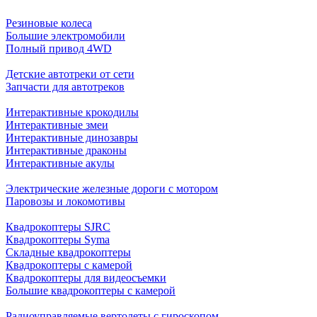
Резиновые колеса
Большие электромобили
Полный привод 4WD
Детские автотреки от сети
Запчасти для автотреков
Интерактивные крокодилы
Интерактивные змеи
Интерактивные динозавры
Интерактивные драконы
Интерактивные акулы
Электрические железные дороги с мотором
Паровозы и локомотивы
Квадрокоптеры SJRC
Квадрокоптеры Syma
Складные квадрокоптеры
Квадрокоптеры с камерой
Квадрокоптеры для видеосъемки
Большие квадрокоптеры с камерой
Радиоуправляемые вертолеты с гироскопом