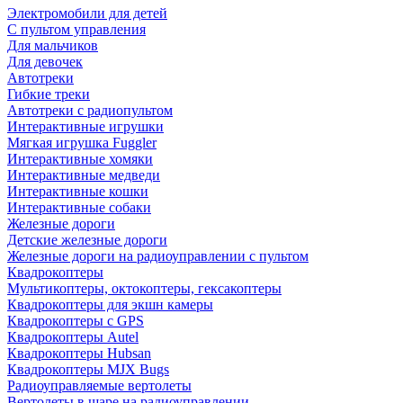
Электромобили для детей
С пультом управления
Для мальчиков
Для девочек
Автотреки
Гибкие треки
Автотреки с радиопультом
Интерактивные игрушки
Мягкая игрушка Fuggler
Интерактивные хомяки
Интерактивные медведи
Интерактивные кошки
Интерактивные собаки
Железные дороги
Детские железные дороги
Железные дороги на радиоуправлении с пультом
Квадрокоптеры
Мультикоптеры, октокоптеры, гексакоптеры
Квадрокоптеры для экшн камеры
Квадрокоптеры с GPS
Квадрокоптеры Autel
Квадрокоптеры Hubsan
Квадрокоптеры MJX Bugs
Радиоуправляемые вертолеты
Вертолеты в шаре на радиоуправлении