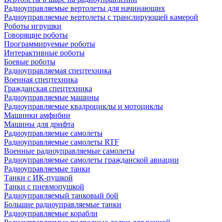
Радиоуправляемые вертолеты для начинающих
Радиоуправляемые вертолеты с транслирующей камерой
Роботы игрушки
Говорящие роботы
Программируемые роботы
Интерактивные роботы
Боевые роботы
Радиоуправляемая спецтехника
Военная спецтехника
Гражданская спецтехника
Радиоуправляемые машины
Радиоуправляемые квадроциклы и мотоциклы
Машинки амфибии
Машины для дрифта
Радиоуправляемые самолеты
Радиоуправляемые самолеты RTF
Военные радиоуправляемые самолеты
Радиоуправляемые самолеты гражданской авиации
Радиоуправляемые танки
Танки с ИК-пушкой
Танки с пневмопушкой
Радиоуправляемый танковый бой
Большие радиоуправляемые танки
Радиоуправляемые корабли