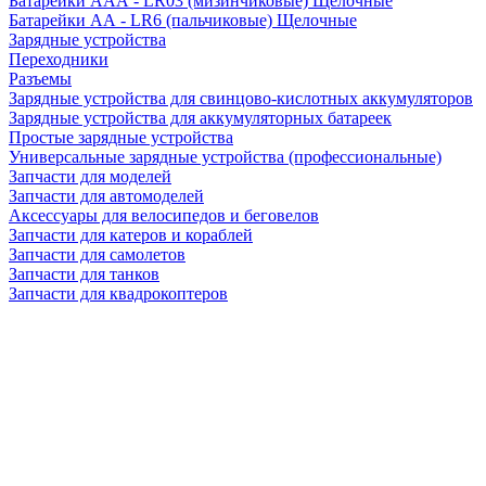
Батарейки AAA - LR03 (мизинчиковые) Щелочные
Батарейки AA - LR6 (пальчиковые) Щелочные
Зарядные устройства
Переходники
Разъемы
Зарядные устройства для свинцово-кислотных аккумуляторов
Зарядные устройства для аккумуляторных батареек
Простые зарядные устройства
Универсальные зарядные устройства (профессиональные)
Запчасти для моделей
Запчасти для автомоделей
Аксессуары для велосипедов и беговелов
Запчасти для катеров и кораблей
Запчасти для самолетов
Запчасти для танков
Запчасти для квадрокоптеров