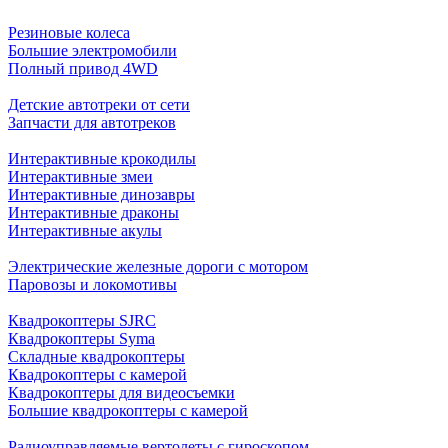
Резиновые колеса
Большие электромобили
Полный привод 4WD
Детские автотреки от сети
Запчасти для автотреков
Интерактивные крокодилы
Интерактивные змеи
Интерактивные динозавры
Интерактивные драконы
Интерактивные акулы
Электрические железные дороги с мотором
Паровозы и локомотивы
Квадрокоптеры SJRC
Квадрокоптеры Syma
Складные квадрокоптеры
Квадрокоптеры с камерой
Квадрокоптеры для видеосъемки
Большие квадрокоптеры с камерой
Радиоуправляемые вертолеты с гироскопом