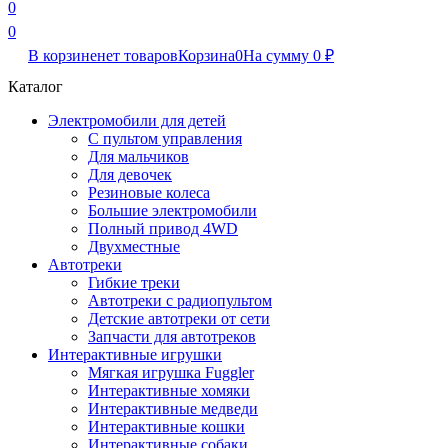
0
0
В корзине
нет товаров
Корзина
0
На сумму
0
₽
Каталог
Электромобили для детей
С пультом управления
Для мальчиков
Для девочек
Резиновые колеса
Большие электромобили
Полный привод 4WD
Двухместные
Автотреки
Гибкие треки
Автотреки с радиопультом
Детские автотреки от сети
Запчасти для автотреков
Интерактивные игрушки
Мягкая игрушка Fuggler
Интерактивные хомяки
Интерактивные медведи
Интерактивные кошки
Интерактивные собаки