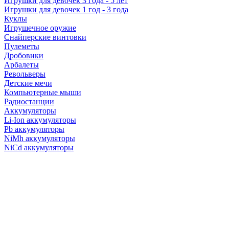
Игрушки для девочек 3 года - 5 лет
Игрушки для девочек 1 год - 3 года
Куклы
Игрушечное оружие
Снайперские винтовки
Пулеметы
Дробовики
Арбалеты
Револьверы
Детские мечи
Компьютерные мыши
Радиостанции
Аккумуляторы
Li-Ion аккумуляторы
Pb аккумуляторы
NiMh аккумуляторы
NiCd аккумуляторы