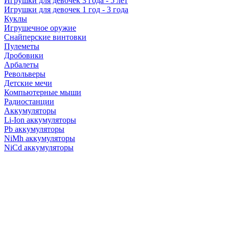
Игрушки для девочек 3 года - 5 лет
Игрушки для девочек 1 год - 3 года
Куклы
Игрушечное оружие
Снайперские винтовки
Пулеметы
Дробовики
Арбалеты
Револьверы
Детские мечи
Компьютерные мыши
Радиостанции
Аккумуляторы
Li-Ion аккумуляторы
Pb аккумуляторы
NiMh аккумуляторы
NiCd аккумуляторы