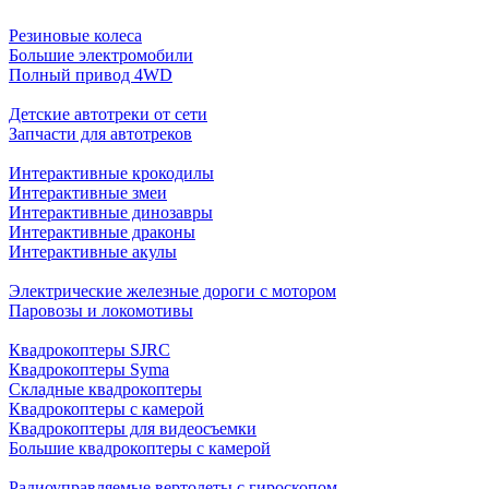
Резиновые колеса
Большие электромобили
Полный привод 4WD
Детские автотреки от сети
Запчасти для автотреков
Интерактивные крокодилы
Интерактивные змеи
Интерактивные динозавры
Интерактивные драконы
Интерактивные акулы
Электрические железные дороги с мотором
Паровозы и локомотивы
Квадрокоптеры SJRC
Квадрокоптеры Syma
Складные квадрокоптеры
Квадрокоптеры с камерой
Квадрокоптеры для видеосъемки
Большие квадрокоптеры с камерой
Радиоуправляемые вертолеты с гироскопом