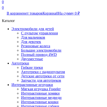
0
0
В корзине
нет товаров
Корзина
0
На сумму
0
₽
Каталог
Электромобили для детей
С пультом управления
Для мальчиков
Для девочек
Резиновые колеса
Большие электромобили
Полный привод 4WD
Двухместные
Автотреки
Гибкие треки
Автотреки с радиопультом
Детские автотреки от сети
Запчасти для автотреков
Интерактивные игрушки
Мягкая игрушка Fuggler
Интерактивные хомяки
Интерактивные медведи
Интерактивные кошки
Интерактивные собаки