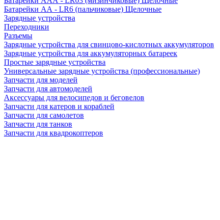
Батарейки AAA - LR03 (мизинчиковые) Щелочные
Батарейки AA - LR6 (пальчиковые) Щелочные
Зарядные устройства
Переходники
Разъемы
Зарядные устройства для свинцово-кислотных аккумуляторов
Зарядные устройства для аккумуляторных батареек
Простые зарядные устройства
Универсальные зарядные устройства (профессиональные)
Запчасти для моделей
Запчасти для автомоделей
Аксессуары для велосипедов и беговелов
Запчасти для катеров и кораблей
Запчасти для самолетов
Запчасти для танков
Запчасти для квадрокоптеров