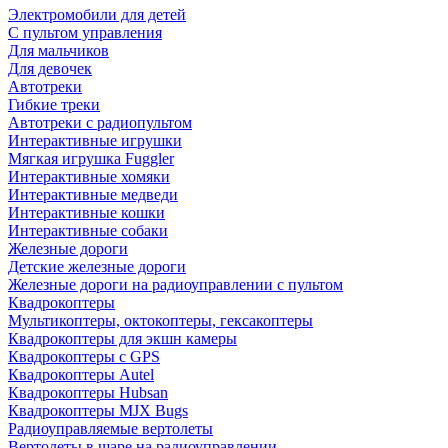
Электромобили для детей
С пультом управления
Для мальчиков
Для девочек
Автотреки
Гибкие треки
Автотреки с радиопультом
Интерактивные игрушки
Мягкая игрушка Fuggler
Интерактивные хомяки
Интерактивные медведи
Интерактивные кошки
Интерактивные собаки
Железные дороги
Детские железные дороги
Железные дороги на радиоуправлении с пультом
Квадрокоптеры
Мультикоптеры, октокоптеры, гексакоптеры
Квадрокоптеры для экшн камеры
Квадрокоптеры с GPS
Квадрокоптеры Autel
Квадрокоптеры Hubsan
Квадрокоптеры MJX Bugs
Радиоуправляемые вертолеты
Вертолеты в шаре на радиоуправлении