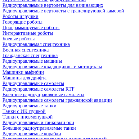
Радиоуправляемые вертолеты для начинающих
Радиоуправляемые вертолеты с транслирующей камерой
Роботы игрушки
Говорящие роботы
Программируемые роботы
Интерактивные роботы
Боевые роботы
Радиоуправляемая спецтехника
Военная спецтехника
Гражданская спецтехника
Радиоуправляемые машины
Радиоуправляемые квадроциклы и мотоциклы
Машинки амфибии
Машины для дрифта
Радиоуправляемые самолеты
Радиоуправляемые самолеты RTF
Военные радиоуправляемые самолеты
Радиоуправляемые самолеты гражданской авиации
Радиоуправляемые танки
Танки с ИК-пушкой
Танки с пневмопушкой
Радиоуправляемый танковый бой
Большие радиоуправляемые танки
Радиоуправляемые корабли