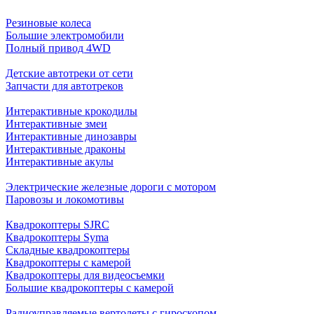
Резиновые колеса
Большие электромобили
Полный привод 4WD
Детские автотреки от сети
Запчасти для автотреков
Интерактивные крокодилы
Интерактивные змеи
Интерактивные динозавры
Интерактивные драконы
Интерактивные акулы
Электрические железные дороги с мотором
Паровозы и локомотивы
Квадрокоптеры SJRC
Квадрокоптеры Syma
Складные квадрокоптеры
Квадрокоптеры с камерой
Квадрокоптеры для видеосъемки
Большие квадрокоптеры с камерой
Радиоуправляемые вертолеты с гироскопом