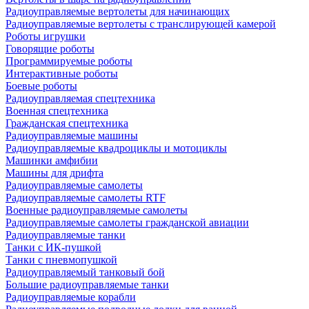
Радиоуправляемые вертолеты для начинающих
Радиоуправляемые вертолеты с транслирующей камерой
Роботы игрушки
Говорящие роботы
Программируемые роботы
Интерактивные роботы
Боевые роботы
Радиоуправляемая спецтехника
Военная спецтехника
Гражданская спецтехника
Радиоуправляемые машины
Радиоуправляемые квадроциклы и мотоциклы
Машинки амфибии
Машины для дрифта
Радиоуправляемые самолеты
Радиоуправляемые самолеты RTF
Военные радиоуправляемые самолеты
Радиоуправляемые самолеты гражданской авиации
Радиоуправляемые танки
Танки с ИК-пушкой
Танки с пневмопушкой
Радиоуправляемый танковый бой
Большие радиоуправляемые танки
Радиоуправляемые корабли