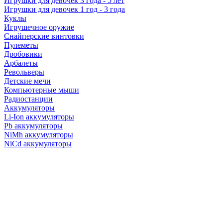
Игрушки для девочек 3 года - 5 лет
Игрушки для девочек 1 год - 3 года
Куклы
Игрушечное оружие
Снайперские винтовки
Пулеметы
Дробовики
Арбалеты
Револьверы
Детские мечи
Компьютерные мыши
Радиостанции
Аккумуляторы
Li-Ion аккумуляторы
Pb аккумуляторы
NiMh аккумуляторы
NiCd аккумуляторы