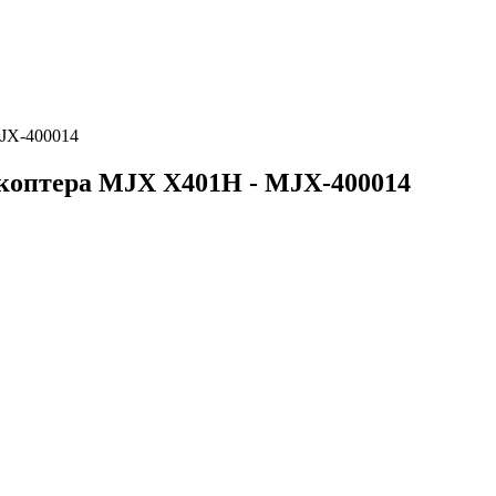
MJX-400014
окоптера MJX X401H - MJX-400014