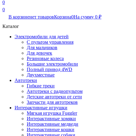
0
0
В корзине
нет товаров
Корзина
0
На сумму
0
₽
Каталог
Электромобили для детей
С пультом управления
Для мальчиков
Для девочек
Резиновые колеса
Большие электромобили
Полный привод 4WD
Двухместные
Автотреки
Гибкие треки
Автотреки с радиопультом
Детские автотреки от сети
Запчасти для автотреков
Интерактивные игрушки
Мягкая игрушка Fuggler
Интерактивные хомяки
Интерактивные медведи
Интерактивные кошки
Интерактивные собаки