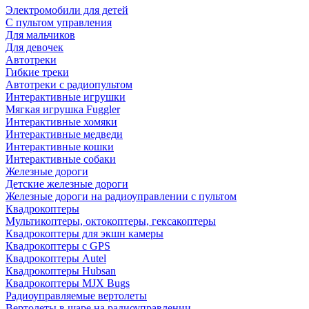
Электромобили для детей
С пультом управления
Для мальчиков
Для девочек
Автотреки
Гибкие треки
Автотреки с радиопультом
Интерактивные игрушки
Мягкая игрушка Fuggler
Интерактивные хомяки
Интерактивные медведи
Интерактивные кошки
Интерактивные собаки
Железные дороги
Детские железные дороги
Железные дороги на радиоуправлении с пультом
Квадрокоптеры
Мультикоптеры, октокоптеры, гексакоптеры
Квадрокоптеры для экшн камеры
Квадрокоптеры с GPS
Квадрокоптеры Autel
Квадрокоптеры Hubsan
Квадрокоптеры MJX Bugs
Радиоуправляемые вертолеты
Вертолеты в шаре на радиоуправлении