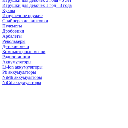
Игрушки для девочек 3 года - 5 лет
Игрушки для девочек 1 год - 3 года
Куклы
Игрушечное оружие
Снайперские винтовки
Пулеметы
Дробовики
Арбалеты
Револьверы
Детские мечи
Компьютерные мыши
Радиостанции
Аккумуляторы
Li-Ion аккумуляторы
Pb аккумуляторы
NiMh аккумуляторы
NiCd аккумуляторы