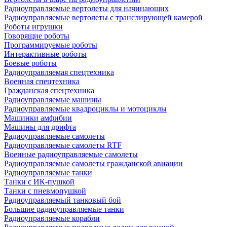
Радиоуправляемые вертолеты для начинающих
Радиоуправляемые вертолеты с транслирующей камерой
Роботы игрушки
Говорящие роботы
Программируемые роботы
Интерактивные роботы
Боевые роботы
Радиоуправляемая спецтехника
Военная спецтехника
Гражданская спецтехника
Радиоуправляемые машины
Радиоуправляемые квадроциклы и мотоциклы
Машинки амфибии
Машины для дрифта
Радиоуправляемые самолеты
Радиоуправляемые самолеты RTF
Военные радиоуправляемые самолеты
Радиоуправляемые самолеты гражданской авиации
Радиоуправляемые танки
Танки с ИК-пушкой
Танки с пневмопушкой
Радиоуправляемый танковый бой
Большие радиоуправляемые танки
Радиоуправляемые корабли