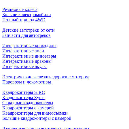
Резиновые колеса
Большие электромобили
Полный привод 4WD
Детские автотреки от сети
Запчасти для автотреков
Интерактивные крокодилы
Интерактивные змеи
Интерактивные динозавры
Интерактивные драконы
Интерактивные акулы
Электрические железные дороги с мотором
Паровозы и локомотивы
Квадрокоптеры SJRC
Квадрокоптеры Syma
Складные квадрокоптеры
Квадрокоптеры с камерой
Квадрокоптеры для видеосъемки
Большие квадрокоптеры с камерой
Радиоуправляемые вертолеты с гироскопом