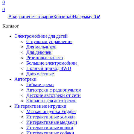
0
0
В корзине
нет товаров
Корзина
0
На сумму
0
₽
Каталог
Электромобили для детей
С пультом управления
Для мальчиков
Для девочек
Резиновые колеса
Большие электромобили
Полный привод 4WD
Двухместные
Автотреки
Гибкие треки
Автотреки с радиопультом
Детские автотреки от сети
Запчасти для автотреков
Интерактивные игрушки
Мягкая игрушка Fuggler
Интерактивные хомяки
Интерактивные медведи
Интерактивные кошки
Интерактивные собаки