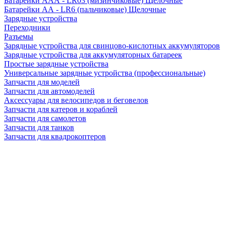
Батарейки AAA - LR03 (мизинчиковые) Щелочные
Батарейки AA - LR6 (пальчиковые) Щелочные
Зарядные устройства
Переходники
Разъемы
Зарядные устройства для свинцово-кислотных аккумуляторов
Зарядные устройства для аккумуляторных батареек
Простые зарядные устройства
Универсальные зарядные устройства (профессиональные)
Запчасти для моделей
Запчасти для автомоделей
Аксессуары для велосипедов и беговелов
Запчасти для катеров и кораблей
Запчасти для самолетов
Запчасти для танков
Запчасти для квадрокоптеров