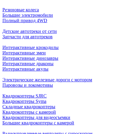
Резиновые колеса
Большие электромобили
Полный привод 4WD
Детские автотреки от сети
Запчасти для автотреков
Интерактивные крокодилы
Интерактивные змеи
Интерактивные динозавры
Интерактивные драконы
Интерактивные акулы
Электрические железные дороги с мотором
Паровозы и локомотивы
Квадрокоптеры SJRC
Квадрокоптеры Syma
Складные квадрокоптеры
Квадрокоптеры с камерой
Квадрокоптеры для видеосъемки
Большие квадрокоптеры с камерой
Радиоуправляемые вертолеты с гироскопом