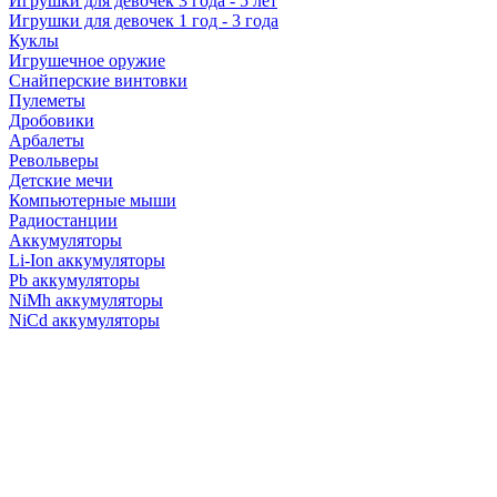
Игрушки для девочек 3 года - 5 лет
Игрушки для девочек 1 год - 3 года
Куклы
Игрушечное оружие
Снайперские винтовки
Пулеметы
Дробовики
Арбалеты
Револьверы
Детские мечи
Компьютерные мыши
Радиостанции
Аккумуляторы
Li-Ion аккумуляторы
Pb аккумуляторы
NiMh аккумуляторы
NiCd аккумуляторы