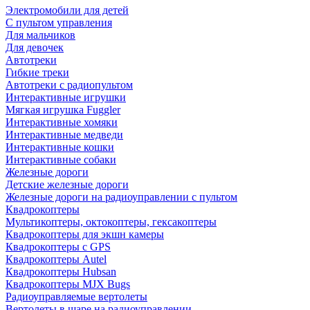
Электромобили для детей
С пультом управления
Для мальчиков
Для девочек
Автотреки
Гибкие треки
Автотреки с радиопультом
Интерактивные игрушки
Мягкая игрушка Fuggler
Интерактивные хомяки
Интерактивные медведи
Интерактивные кошки
Интерактивные собаки
Железные дороги
Детские железные дороги
Железные дороги на радиоуправлении с пультом
Квадрокоптеры
Мультикоптеры, октокоптеры, гексакоптеры
Квадрокоптеры для экшн камеры
Квадрокоптеры с GPS
Квадрокоптеры Autel
Квадрокоптеры Hubsan
Квадрокоптеры MJX Bugs
Радиоуправляемые вертолеты
Вертолеты в шаре на радиоуправлении