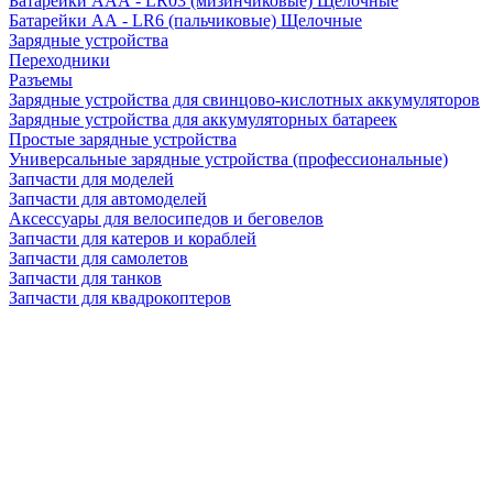
Батарейки AAA - LR03 (мизинчиковые) Щелочные
Батарейки AA - LR6 (пальчиковые) Щелочные
Зарядные устройства
Переходники
Разъемы
Зарядные устройства для свинцово-кислотных аккумуляторов
Зарядные устройства для аккумуляторных батареек
Простые зарядные устройства
Универсальные зарядные устройства (профессиональные)
Запчасти для моделей
Запчасти для автомоделей
Аксессуары для велосипедов и беговелов
Запчасти для катеров и кораблей
Запчасти для самолетов
Запчасти для танков
Запчасти для квадрокоптеров