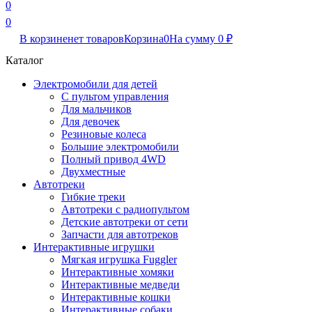
0
0
В корзине
нет товаров
Корзина
0
На сумму
0
₽
Каталог
Электромобили для детей
С пультом управления
Для мальчиков
Для девочек
Резиновые колеса
Большие электромобили
Полный привод 4WD
Двухместные
Автотреки
Гибкие треки
Автотреки с радиопультом
Детские автотреки от сети
Запчасти для автотреков
Интерактивные игрушки
Мягкая игрушка Fuggler
Интерактивные хомяки
Интерактивные медведи
Интерактивные кошки
Интерактивные собаки