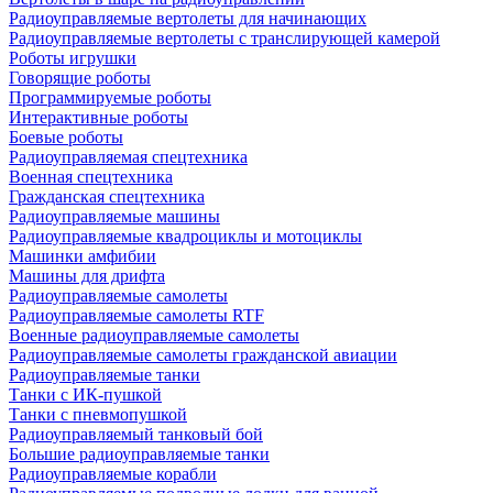
Радиоуправляемые вертолеты для начинающих
Радиоуправляемые вертолеты с транслирующей камерой
Роботы игрушки
Говорящие роботы
Программируемые роботы
Интерактивные роботы
Боевые роботы
Радиоуправляемая спецтехника
Военная спецтехника
Гражданская спецтехника
Радиоуправляемые машины
Радиоуправляемые квадроциклы и мотоциклы
Машинки амфибии
Машины для дрифта
Радиоуправляемые самолеты
Радиоуправляемые самолеты RTF
Военные радиоуправляемые самолеты
Радиоуправляемые самолеты гражданской авиации
Радиоуправляемые танки
Танки с ИК-пушкой
Танки с пневмопушкой
Радиоуправляемый танковый бой
Большие радиоуправляемые танки
Радиоуправляемые корабли