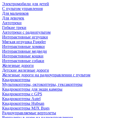
Электромобили для детей
С пультом управления
Для мальчиков
Для девочек
Автотреки
Гибкие треки
Автотреки с радиопультом
Интерактивные игрушки
Мягкая игрушка Fuggler
Интерактивные хомяки
Интерактивные медведи
Интерактивные кошки
Интерактивные собаки
Железные дороги
Детские железные дороги
Железные дороги на радиоуправлении с пультом
Квадрокоптеры
Мультикоптеры, октокоптеры, гексакоптеры
Квадрокоптеры для экшн камеры
Квадрокоптеры с GPS
Квадрокоптеры Autel
Квадрокоптеры Hubsan
Квадрокоптеры MJX Bugs
Радиоуправляемые вертолеты
Вертолеты в шаре на радиоуправлении