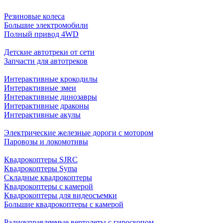
Резиновые колеса
Большие электромобили
Полный привод 4WD
Детские автотреки от сети
Запчасти для автотреков
Интерактивные крокодилы
Интерактивные змеи
Интерактивные динозавры
Интерактивные драконы
Интерактивные акулы
Электрические железные дороги с мотором
Паровозы и локомотивы
Квадрокоптеры SJRC
Квадрокоптеры Syma
Складные квадрокоптеры
Квадрокоптеры с камерой
Квадрокоптеры для видеосъемки
Большие квадрокоптеры с камерой
Радиоуправляемые вертолеты с гироскопом