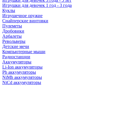
Игрушки для девочек 3 года - 5 лет
Игрушки для девочек 1 год - 3 года
Куклы
Игрушечное оружие
Снайперские винтовки
Пулеметы
Дробовики
Арбалеты
Револьверы
Детские мечи
Компьютерные мыши
Радиостанции
Аккумуляторы
Li-Ion аккумуляторы
Pb аккумуляторы
NiMh аккумуляторы
NiCd аккумуляторы