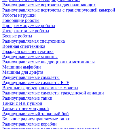
Радиоуправляемые вертолеты для начинающих
Радиоуправляемые вертолеты с транслирующей камерой
Роботы игрушки
Говорящие роботы
Программируемые роботы
Интерактивные роботы
Боевые роботы
Радиоуправляемая спецтехника
Военная спецтехника
Гражданская спецтехника
Радиоуправляемые машины
Радиоуправляемые квадроциклы и мотоциклы
Машинки амфибии
Машины для дрифта
Радиоуправляемые самолеты
Радиоуправляемые самолеты RTF
Военные радиоуправляемые самолеты
Радиоуправляемые самолеты гражданской авиации
Радиоуправляемые танки
Танки с ИК-пушкой
Танки с пневмопушкой
Радиоуправляемый танковый бой
Большие радиоуправляемые танки
Радиоуправляемые корабли