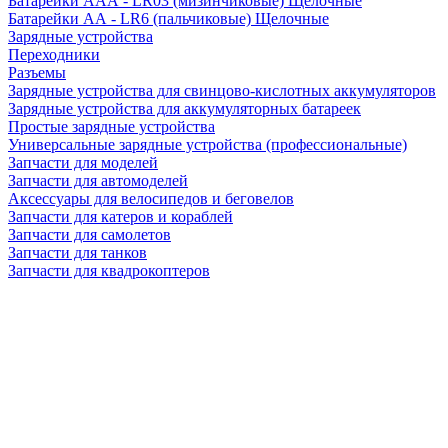
Батарейки AAA - LR03 (мизинчиковые) Щелочные
Батарейки AA - LR6 (пальчиковые) Щелочные
Зарядные устройства
Переходники
Разъемы
Зарядные устройства для свинцово-кислотных аккумуляторов
Зарядные устройства для аккумуляторных батареек
Простые зарядные устройства
Универсальные зарядные устройства (профессиональные)
Запчасти для моделей
Запчасти для автомоделей
Аксессуары для велосипедов и беговелов
Запчасти для катеров и кораблей
Запчасти для самолетов
Запчасти для танков
Запчасти для квадрокоптеров