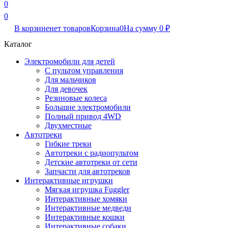
0
0
В корзине
нет товаров
Корзина
0
На сумму
0
₽
Каталог
Электромобили для детей
С пультом управления
Для мальчиков
Для девочек
Резиновые колеса
Большие электромобили
Полный привод 4WD
Двухместные
Автотреки
Гибкие треки
Автотреки с радиопультом
Детские автотреки от сети
Запчасти для автотреков
Интерактивные игрушки
Мягкая игрушка Fuggler
Интерактивные хомяки
Интерактивные медведи
Интерактивные кошки
Интерактивные собаки