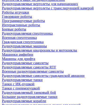
Радиоуправляемые вертолеты для начинающих
Радиоуправляемые вертолеты с транслирующей камерой
Роботы игрушки
Говорящие роботы
Программируемые роботы
Интерактивные роботы
Боевые роботы
Радиоуправляемая спецтехника
Военная спецтехника
Гражданская спецтехника
Радиоуправляемые машины
Радиоуправляемые квадроциклы и мотоциклы
Машинки амфибии
Машины для дрифта
Радиоуправляемые самолеты
Радиоуправляемые самолеты RTF
Военные радиоуправляемые самолеты
Радиоуправляемые самолеты гражданской авиации
Радиоуправляемые танки
Танки с ИК-пушкой
Танки с пневмопушкой
Радиоуправляемый танковый бой
Большие радиоуправляемые танки
Радиоуправляемые корабли