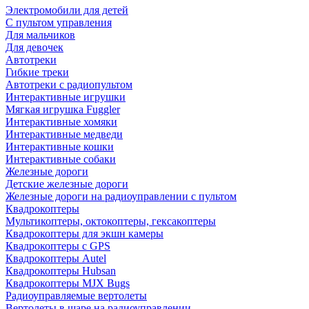
Электромобили для детей
С пультом управления
Для мальчиков
Для девочек
Автотреки
Гибкие треки
Автотреки с радиопультом
Интерактивные игрушки
Мягкая игрушка Fuggler
Интерактивные хомяки
Интерактивные медведи
Интерактивные кошки
Интерактивные собаки
Железные дороги
Детские железные дороги
Железные дороги на радиоуправлении с пультом
Квадрокоптеры
Мультикоптеры, октокоптеры, гексакоптеры
Квадрокоптеры для экшн камеры
Квадрокоптеры с GPS
Квадрокоптеры Autel
Квадрокоптеры Hubsan
Квадрокоптеры MJX Bugs
Радиоуправляемые вертолеты
Вертолеты в шаре на радиоуправлении