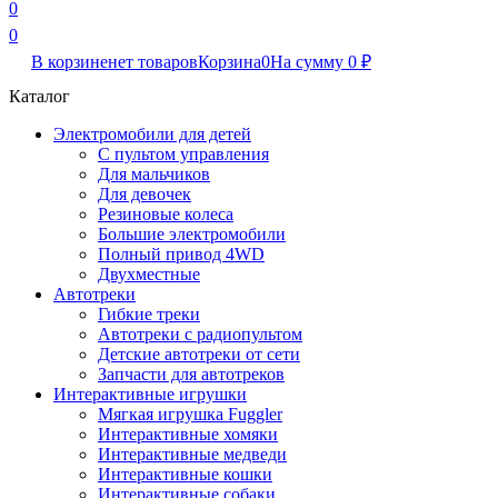
0
0
В корзине
нет товаров
Корзина
0
На сумму
0
₽
Каталог
Электромобили для детей
С пультом управления
Для мальчиков
Для девочек
Резиновые колеса
Большие электромобили
Полный привод 4WD
Двухместные
Автотреки
Гибкие треки
Автотреки с радиопультом
Детские автотреки от сети
Запчасти для автотреков
Интерактивные игрушки
Мягкая игрушка Fuggler
Интерактивные хомяки
Интерактивные медведи
Интерактивные кошки
Интерактивные собаки