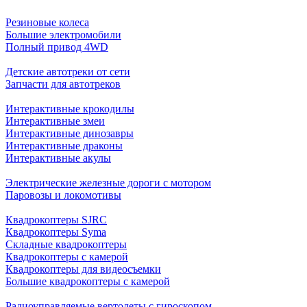
Резиновые колеса
Большие электромобили
Полный привод 4WD
Детские автотреки от сети
Запчасти для автотреков
Интерактивные крокодилы
Интерактивные змеи
Интерактивные динозавры
Интерактивные драконы
Интерактивные акулы
Электрические железные дороги с мотором
Паровозы и локомотивы
Квадрокоптеры SJRC
Квадрокоптеры Syma
Складные квадрокоптеры
Квадрокоптеры с камерой
Квадрокоптеры для видеосъемки
Большие квадрокоптеры с камерой
Радиоуправляемые вертолеты с гироскопом