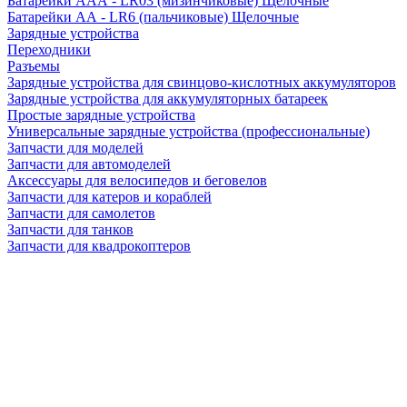
Батарейки AAA - LR03 (мизинчиковые) Щелочные
Батарейки AA - LR6 (пальчиковые) Щелочные
Зарядные устройства
Переходники
Разъемы
Зарядные устройства для свинцово-кислотных аккумуляторов
Зарядные устройства для аккумуляторных батареек
Простые зарядные устройства
Универсальные зарядные устройства (профессиональные)
Запчасти для моделей
Запчасти для автомоделей
Аксессуары для велосипедов и беговелов
Запчасти для катеров и кораблей
Запчасти для самолетов
Запчасти для танков
Запчасти для квадрокоптеров