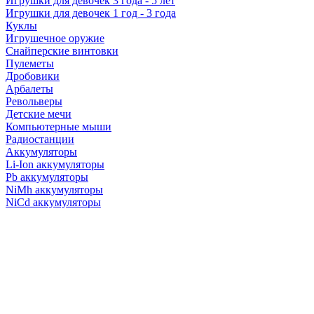
Игрушки для девочек 3 года - 5 лет
Игрушки для девочек 1 год - 3 года
Куклы
Игрушечное оружие
Снайперские винтовки
Пулеметы
Дробовики
Арбалеты
Револьверы
Детские мечи
Компьютерные мыши
Радиостанции
Аккумуляторы
Li-Ion аккумуляторы
Pb аккумуляторы
NiMh аккумуляторы
NiCd аккумуляторы