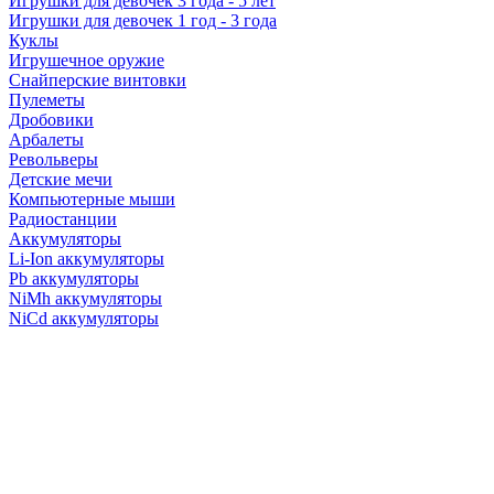
Игрушки для девочек 3 года - 5 лет
Игрушки для девочек 1 год - 3 года
Куклы
Игрушечное оружие
Снайперские винтовки
Пулеметы
Дробовики
Арбалеты
Револьверы
Детские мечи
Компьютерные мыши
Радиостанции
Аккумуляторы
Li-Ion аккумуляторы
Pb аккумуляторы
NiMh аккумуляторы
NiCd аккумуляторы