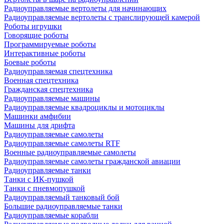
Радиоуправляемые вертолеты для начинающих
Радиоуправляемые вертолеты с транслирующей камерой
Роботы игрушки
Говорящие роботы
Программируемые роботы
Интерактивные роботы
Боевые роботы
Радиоуправляемая спецтехника
Военная спецтехника
Гражданская спецтехника
Радиоуправляемые машины
Радиоуправляемые квадроциклы и мотоциклы
Машинки амфибии
Машины для дрифта
Радиоуправляемые самолеты
Радиоуправляемые самолеты RTF
Военные радиоуправляемые самолеты
Радиоуправляемые самолеты гражданской авиации
Радиоуправляемые танки
Танки с ИК-пушкой
Танки с пневмопушкой
Радиоуправляемый танковый бой
Большие радиоуправляемые танки
Радиоуправляемые корабли