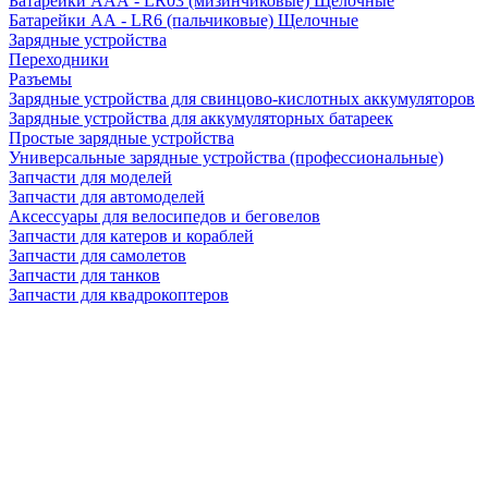
Батарейки AAA - LR03 (мизинчиковые) Щелочные
Батарейки AA - LR6 (пальчиковые) Щелочные
Зарядные устройства
Переходники
Разъемы
Зарядные устройства для свинцово-кислотных аккумуляторов
Зарядные устройства для аккумуляторных батареек
Простые зарядные устройства
Универсальные зарядные устройства (профессиональные)
Запчасти для моделей
Запчасти для автомоделей
Аксессуары для велосипедов и беговелов
Запчасти для катеров и кораблей
Запчасти для самолетов
Запчасти для танков
Запчасти для квадрокоптеров