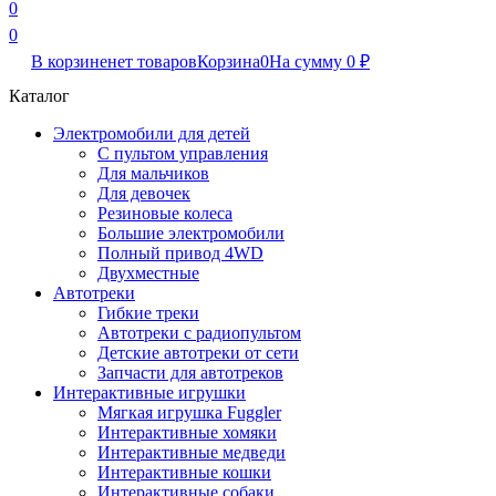
0
0
В корзине
нет товаров
Корзина
0
На сумму
0
₽
Каталог
Электромобили для детей
С пультом управления
Для мальчиков
Для девочек
Резиновые колеса
Большие электромобили
Полный привод 4WD
Двухместные
Автотреки
Гибкие треки
Автотреки с радиопультом
Детские автотреки от сети
Запчасти для автотреков
Интерактивные игрушки
Мягкая игрушка Fuggler
Интерактивные хомяки
Интерактивные медведи
Интерактивные кошки
Интерактивные собаки