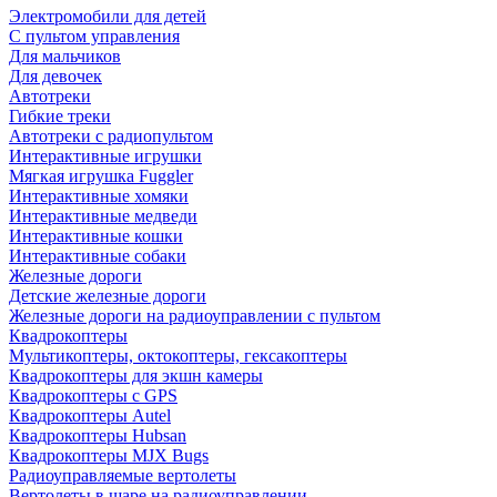
Электромобили для детей
С пультом управления
Для мальчиков
Для девочек
Автотреки
Гибкие треки
Автотреки с радиопультом
Интерактивные игрушки
Мягкая игрушка Fuggler
Интерактивные хомяки
Интерактивные медведи
Интерактивные кошки
Интерактивные собаки
Железные дороги
Детские железные дороги
Железные дороги на радиоуправлении с пультом
Квадрокоптеры
Мультикоптеры, октокоптеры, гексакоптеры
Квадрокоптеры для экшн камеры
Квадрокоптеры с GPS
Квадрокоптеры Autel
Квадрокоптеры Hubsan
Квадрокоптеры MJX Bugs
Радиоуправляемые вертолеты
Вертолеты в шаре на радиоуправлении