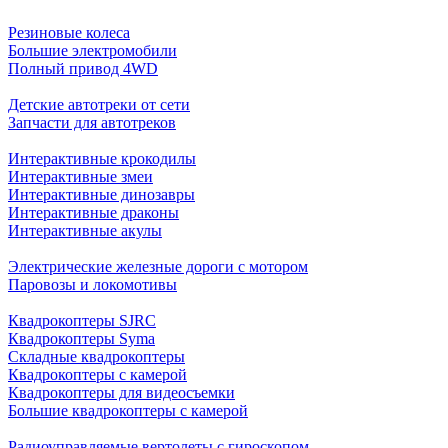
Резиновые колеса
Большие электромобили
Полный привод 4WD
Детские автотреки от сети
Запчасти для автотреков
Интерактивные крокодилы
Интерактивные змеи
Интерактивные динозавры
Интерактивные драконы
Интерактивные акулы
Электрические железные дороги с мотором
Паровозы и локомотивы
Квадрокоптеры SJRC
Квадрокоптеры Syma
Складные квадрокоптеры
Квадрокоптеры с камерой
Квадрокоптеры для видеосъемки
Большие квадрокоптеры с камерой
Радиоуправляемые вертолеты с гироскопом