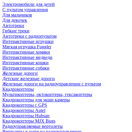
Электромобили для детей
С пультом управления
Для мальчиков
Для девочек
Автотреки
Гибкие треки
Автотреки с радиопультом
Интерактивные игрушки
Мягкая игрушка Fuggler
Интерактивные хомяки
Интерактивные медведи
Интерактивные кошки
Интерактивные собаки
Железные дороги
Детские железные дороги
Железные дороги на радиоуправлении с пультом
Квадрокоптеры
Мультикоптеры, октокоптеры, гексакоптеры
Квадрокоптеры для экшн камеры
Квадрокоптеры с GPS
Квадрокоптеры Autel
Квадрокоптеры Hubsan
Квадрокоптеры MJX Bugs
Радиоуправляемые вертолеты
Вертолеты в шаре на радиоуправлении