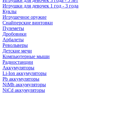
Игрушки для девочек 3 года - 5 лет
Игрушки для девочек 1 год - 3 года
Куклы
Игрушечное оружие
Снайперские винтовки
Пулеметы
Дробовики
Арбалеты
Револьверы
Детские мечи
Компьютерные мыши
Радиостанции
Аккумуляторы
Li-Ion аккумуляторы
Pb аккумуляторы
NiMh аккумуляторы
NiCd аккумуляторы