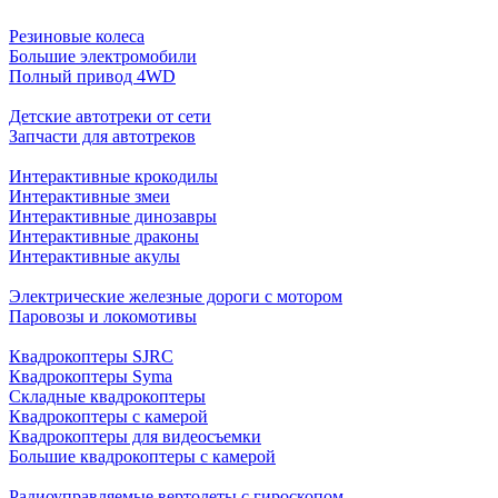
Резиновые колеса
Большие электромобили
Полный привод 4WD
Детские автотреки от сети
Запчасти для автотреков
Интерактивные крокодилы
Интерактивные змеи
Интерактивные динозавры
Интерактивные драконы
Интерактивные акулы
Электрические железные дороги с мотором
Паровозы и локомотивы
Квадрокоптеры SJRC
Квадрокоптеры Syma
Складные квадрокоптеры
Квадрокоптеры с камерой
Квадрокоптеры для видеосъемки
Большие квадрокоптеры с камерой
Радиоуправляемые вертолеты с гироскопом