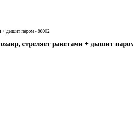
и + дышит паром - 88002
авр, стреляет ракетами + дышит паром