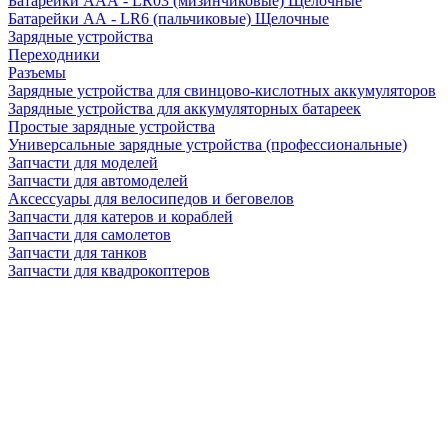
Батарейки AAA - LR03 (мизинчиковые) Щелочные
Батарейки AA - LR6 (пальчиковые) Щелочные
Зарядные устройства
Переходники
Разъемы
Зарядные устройства для свинцово-кислотных аккумуляторов
Зарядные устройства для аккумуляторных батареек
Простые зарядные устройства
Универсальные зарядные устройства (профессиональные)
Запчасти для моделей
Запчасти для автомоделей
Аксессуары для велосипедов и беговелов
Запчасти для катеров и кораблей
Запчасти для самолетов
Запчасти для танков
Запчасти для квадрокоптеров