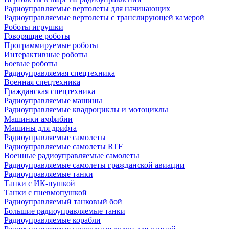
Радиоуправляемые вертолеты для начинающих
Радиоуправляемые вертолеты с транслирующей камерой
Роботы игрушки
Говорящие роботы
Программируемые роботы
Интерактивные роботы
Боевые роботы
Радиоуправляемая спецтехника
Военная спецтехника
Гражданская спецтехника
Радиоуправляемые машины
Радиоуправляемые квадроциклы и мотоциклы
Машинки амфибии
Машины для дрифта
Радиоуправляемые самолеты
Радиоуправляемые самолеты RTF
Военные радиоуправляемые самолеты
Радиоуправляемые самолеты гражданской авиации
Радиоуправляемые танки
Танки с ИК-пушкой
Танки с пневмопушкой
Радиоуправляемый танковый бой
Большие радиоуправляемые танки
Радиоуправляемые корабли