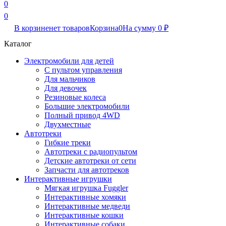
0
0
В корзине
нет товаров
Корзина
0
На сумму
0
₽
Каталог
Электромобили для детей
С пультом управления
Для мальчиков
Для девочек
Резиновые колеса
Большие электромобили
Полный привод 4WD
Двухместные
Автотреки
Гибкие треки
Автотреки с радиопультом
Детские автотреки от сети
Запчасти для автотреков
Интерактивные игрушки
Мягкая игрушка Fuggler
Интерактивные хомяки
Интерактивные медведи
Интерактивные кошки
Интерактивные собаки