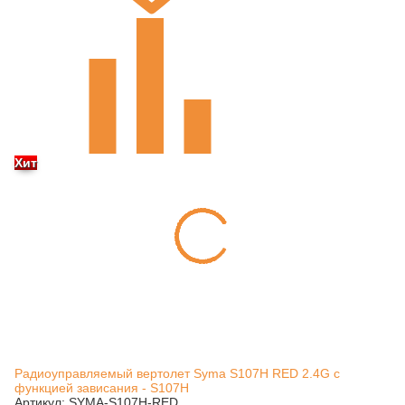
Хит
Радиоуправляемый вертолет Syma S107H RED 2.4G с
функцией зависания - S107H
Артикул: SYMA-S107H-RED