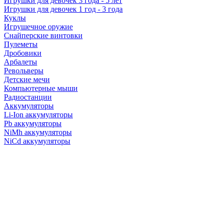
Игрушки для девочек 3 года - 5 лет
Игрушки для девочек 1 год - 3 года
Куклы
Игрушечное оружие
Снайперские винтовки
Пулеметы
Дробовики
Арбалеты
Револьверы
Детские мечи
Компьютерные мыши
Радиостанции
Аккумуляторы
Li-Ion аккумуляторы
Pb аккумуляторы
NiMh аккумуляторы
NiCd аккумуляторы