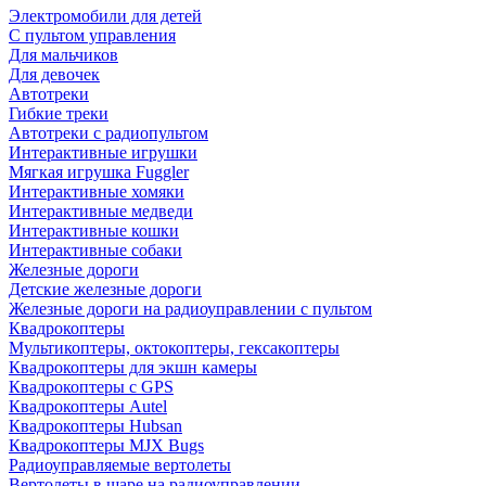
Электромобили для детей
С пультом управления
Для мальчиков
Для девочек
Автотреки
Гибкие треки
Автотреки с радиопультом
Интерактивные игрушки
Мягкая игрушка Fuggler
Интерактивные хомяки
Интерактивные медведи
Интерактивные кошки
Интерактивные собаки
Железные дороги
Детские железные дороги
Железные дороги на радиоуправлении с пультом
Квадрокоптеры
Мультикоптеры, октокоптеры, гексакоптеры
Квадрокоптеры для экшн камеры
Квадрокоптеры с GPS
Квадрокоптеры Autel
Квадрокоптеры Hubsan
Квадрокоптеры MJX Bugs
Радиоуправляемые вертолеты
Вертолеты в шаре на радиоуправлении