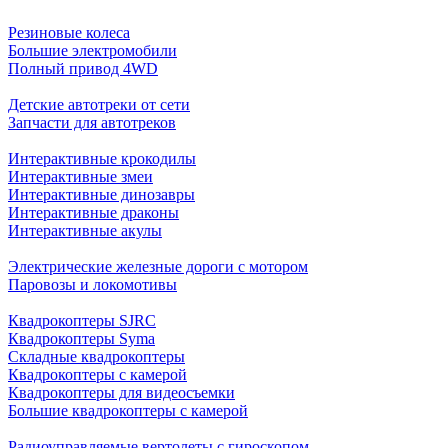
Резиновые колеса
Большие электромобили
Полный привод 4WD
Детские автотреки от сети
Запчасти для автотреков
Интерактивные крокодилы
Интерактивные змеи
Интерактивные динозавры
Интерактивные драконы
Интерактивные акулы
Электрические железные дороги с мотором
Паровозы и локомотивы
Квадрокоптеры SJRC
Квадрокоптеры Syma
Складные квадрокоптеры
Квадрокоптеры с камерой
Квадрокоптеры для видеосъемки
Большие квадрокоптеры с камерой
Радиоуправляемые вертолеты с гироскопом