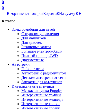
0
0
В корзине
нет товаров
Корзина
0
На сумму
0
₽
Каталог
Электромобили для детей
С пультом управления
Для мальчиков
Для девочек
Резиновые колеса
Большие электромобили
Полный привод 4WD
Двухместные
Автотреки
Гибкие треки
Автотреки с радиопультом
Детские автотреки от сети
Запчасти для автотреков
Интерактивные игрушки
Мягкая игрушка Fuggler
Интерактивные хомяки
Интерактивные медведи
Интерактивные кошки
Интерактивные собаки