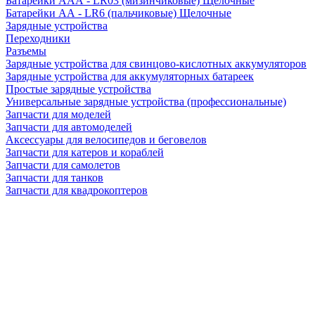
Батарейки AAA - LR03 (мизинчиковые) Щелочные
Батарейки AA - LR6 (пальчиковые) Щелочные
Зарядные устройства
Переходники
Разъемы
Зарядные устройства для свинцово-кислотных аккумуляторов
Зарядные устройства для аккумуляторных батареек
Простые зарядные устройства
Универсальные зарядные устройства (профессиональные)
Запчасти для моделей
Запчасти для автомоделей
Аксессуары для велосипедов и беговелов
Запчасти для катеров и кораблей
Запчасти для самолетов
Запчасти для танков
Запчасти для квадрокоптеров