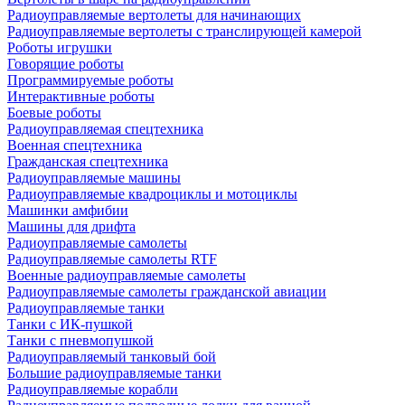
Радиоуправляемые вертолеты для начинающих
Радиоуправляемые вертолеты с транслирующей камерой
Роботы игрушки
Говорящие роботы
Программируемые роботы
Интерактивные роботы
Боевые роботы
Радиоуправляемая спецтехника
Военная спецтехника
Гражданская спецтехника
Радиоуправляемые машины
Радиоуправляемые квадроциклы и мотоциклы
Машинки амфибии
Машины для дрифта
Радиоуправляемые самолеты
Радиоуправляемые самолеты RTF
Военные радиоуправляемые самолеты
Радиоуправляемые самолеты гражданской авиации
Радиоуправляемые танки
Танки с ИК-пушкой
Танки с пневмопушкой
Радиоуправляемый танковый бой
Большие радиоуправляемые танки
Радиоуправляемые корабли