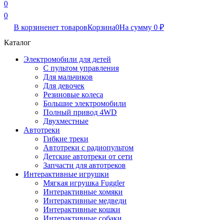
0
0
В корзине
нет товаров
Корзина
0
На сумму
0
₽
Каталог
Электромобили для детей
С пультом управления
Для мальчиков
Для девочек
Резиновые колеса
Большие электромобили
Полный привод 4WD
Двухместные
Автотреки
Гибкие треки
Автотреки с радиопультом
Детские автотреки от сети
Запчасти для автотреков
Интерактивные игрушки
Мягкая игрушка Fuggler
Интерактивные хомяки
Интерактивные медведи
Интерактивные кошки
Интерактивные собаки