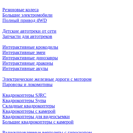
Резиновые колеса
Большие электромобили
Полный привод 4WD
Детские автотреки от сети
Запчасти для автотреков
Интерактивные крокодилы
Интерактивные змеи
Интерактивные динозавры
Интерактивные драконы
Интерактивные акулы
Электрические железные дороги с мотором
Паровозы и локомотивы
Квадрокоптеры SJRC
Квадрокоптеры Syma
Складные квадрокоптеры
Квадрокоптеры с камерой
Квадрокоптеры для видеосъемки
Большие квадрокоптеры с камерой
Радиоуправляемые вертолеты с гироскопом