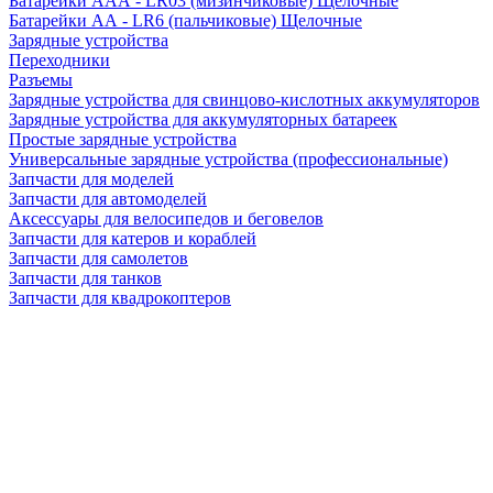
Батарейки AAA - LR03 (мизинчиковые) Щелочные
Батарейки AA - LR6 (пальчиковые) Щелочные
Зарядные устройства
Переходники
Разъемы
Зарядные устройства для свинцово-кислотных аккумуляторов
Зарядные устройства для аккумуляторных батареек
Простые зарядные устройства
Универсальные зарядные устройства (профессиональные)
Запчасти для моделей
Запчасти для автомоделей
Аксессуары для велосипедов и беговелов
Запчасти для катеров и кораблей
Запчасти для самолетов
Запчасти для танков
Запчасти для квадрокоптеров