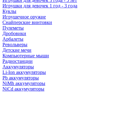
Игрушки для девочек 3 года - 5 лет
Игрушки для девочек 1 год - 3 года
Куклы
Игрушечное оружие
Снайперские винтовки
Пулеметы
Дробовики
Арбалеты
Револьверы
Детские мечи
Компьютерные мыши
Радиостанции
Аккумуляторы
Li-Ion аккумуляторы
Pb аккумуляторы
NiMh аккумуляторы
NiCd аккумуляторы