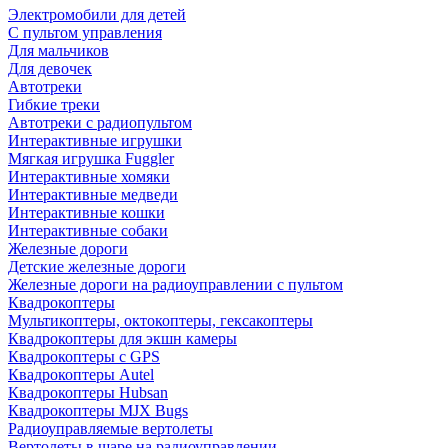
Электромобили для детей
С пультом управления
Для мальчиков
Для девочек
Автотреки
Гибкие треки
Автотреки с радиопультом
Интерактивные игрушки
Мягкая игрушка Fuggler
Интерактивные хомяки
Интерактивные медведи
Интерактивные кошки
Интерактивные собаки
Железные дороги
Детские железные дороги
Железные дороги на радиоуправлении с пультом
Квадрокоптеры
Мультикоптеры, октокоптеры, гексакоптеры
Квадрокоптеры для экшн камеры
Квадрокоптеры с GPS
Квадрокоптеры Autel
Квадрокоптеры Hubsan
Квадрокоптеры MJX Bugs
Радиоуправляемые вертолеты
Вертолеты в шаре на радиоуправлении