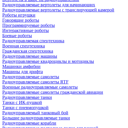
Радиоуправляемые вертолеты для начинающих
Радиоуправляемые вертолеты с транслирующей камерой
Роботы игрушки
Говорящие роботы
Программируемые роботы
Интерактивные роботы
Боевые роботы
Радиоуправляемая спецтехника
Военная спецтехника
Гражданская спецтехника
Радиоуправляемые машины
Радиоуправляемые квадроциклы и мотоциклы
Машинки амфибии
Машины для дрифта
Радиоуправляемые самолеты
Радиоуправляемые самолеты RTF
Военные радиоуправляемые самолеты
Радиоуправляемые самолеты гражданской авиации
Радиоуправляемые танки
Танки с ИК-пушкой
Танки с пневмопушкой
Радиоуправляемый танковый бой
Большие радиоуправляемые танки
Радиоуправляемые корабли