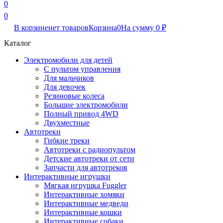
0
0
В корзине
нет товаров
Корзина
0
На сумму
0
₽
Каталог
Электромобили для детей
С пультом управления
Для мальчиков
Для девочек
Резиновые колеса
Большие электромобили
Полный привод 4WD
Двухместные
Автотреки
Гибкие треки
Автотреки с радиопультом
Детские автотреки от сети
Запчасти для автотреков
Интерактивные игрушки
Мягкая игрушка Fuggler
Интерактивные хомяки
Интерактивные медведи
Интерактивные кошки
Интерактивные собаки