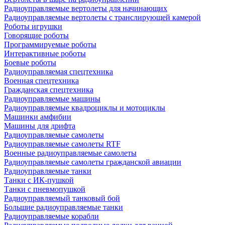
Радиоуправляемые вертолеты для начинающих
Радиоуправляемые вертолеты с транслирующей камерой
Роботы игрушки
Говорящие роботы
Программируемые роботы
Интерактивные роботы
Боевые роботы
Радиоуправляемая спецтехника
Военная спецтехника
Гражданская спецтехника
Радиоуправляемые машины
Радиоуправляемые квадроциклы и мотоциклы
Машинки амфибии
Машины для дрифта
Радиоуправляемые самолеты
Радиоуправляемые самолеты RTF
Военные радиоуправляемые самолеты
Радиоуправляемые самолеты гражданской авиации
Радиоуправляемые танки
Танки с ИК-пушкой
Танки с пневмопушкой
Радиоуправляемый танковый бой
Большие радиоуправляемые танки
Радиоуправляемые корабли