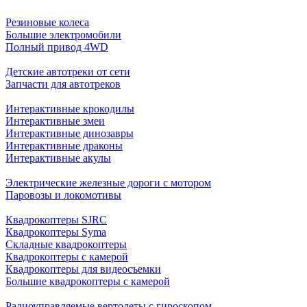
Резиновые колеса
Большие электромобили
Полный привод 4WD
Детские автотреки от сети
Запчасти для автотреков
Интерактивные крокодилы
Интерактивные змеи
Интерактивные динозавры
Интерактивные драконы
Интерактивные акулы
Электрические железные дороги с мотором
Паровозы и локомотивы
Квадрокоптеры SJRC
Квадрокоптеры Syma
Складные квадрокоптеры
Квадрокоптеры с камерой
Квадрокоптеры для видеосъемки
Большие квадрокоптеры с камерой
Радиоуправляемые вертолеты с гироскопом