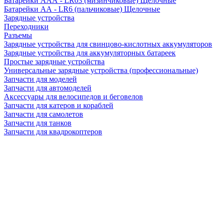
Батарейки AAA - LR03 (мизинчиковые) Щелочные
Батарейки AA - LR6 (пальчиковые) Щелочные
Зарядные устройства
Переходники
Разъемы
Зарядные устройства для свинцово-кислотных аккумуляторов
Зарядные устройства для аккумуляторных батареек
Простые зарядные устройства
Универсальные зарядные устройства (профессиональные)
Запчасти для моделей
Запчасти для автомоделей
Аксессуары для велосипедов и беговелов
Запчасти для катеров и кораблей
Запчасти для самолетов
Запчасти для танков
Запчасти для квадрокоптеров