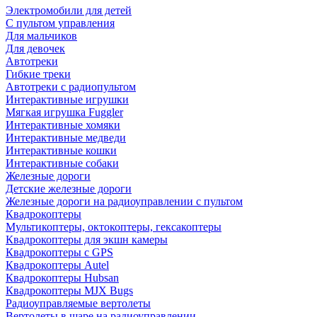
Электромобили для детей
С пультом управления
Для мальчиков
Для девочек
Автотреки
Гибкие треки
Автотреки с радиопультом
Интерактивные игрушки
Мягкая игрушка Fuggler
Интерактивные хомяки
Интерактивные медведи
Интерактивные кошки
Интерактивные собаки
Железные дороги
Детские железные дороги
Железные дороги на радиоуправлении с пультом
Квадрокоптеры
Мультикоптеры, октокоптеры, гексакоптеры
Квадрокоптеры для экшн камеры
Квадрокоптеры с GPS
Квадрокоптеры Autel
Квадрокоптеры Hubsan
Квадрокоптеры MJX Bugs
Радиоуправляемые вертолеты
Вертолеты в шаре на радиоуправлении