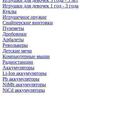
Игрушки для девочек 3 года - 5 лет
Игрушки для девочек 1 год - 3 года
Куклы
Игрушечное оружие
Снайперские винтовки
Пулеметы
Дробовики
Арбалеты
Револьверы
Детские мечи
Компьютерные мыши
Радиостанции
Аккумуляторы
Li-Ion аккумуляторы
Pb аккумуляторы
NiMh аккумуляторы
NiCd аккумуляторы