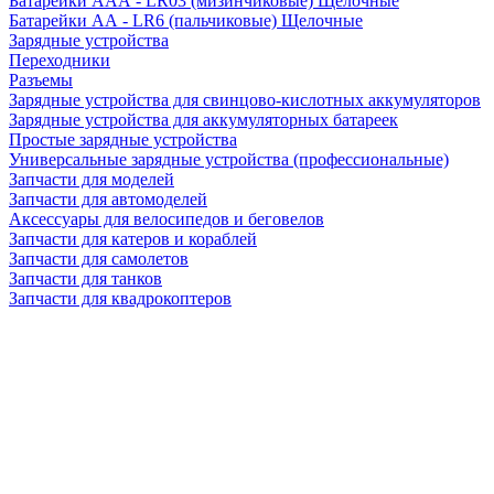
Батарейки AAA - LR03 (мизинчиковые) Щелочные
Батарейки AA - LR6 (пальчиковые) Щелочные
Зарядные устройства
Переходники
Разъемы
Зарядные устройства для свинцово-кислотных аккумуляторов
Зарядные устройства для аккумуляторных батареек
Простые зарядные устройства
Универсальные зарядные устройства (профессиональные)
Запчасти для моделей
Запчасти для автомоделей
Аксессуары для велосипедов и беговелов
Запчасти для катеров и кораблей
Запчасти для самолетов
Запчасти для танков
Запчасти для квадрокоптеров