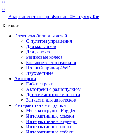
0
0
В корзине
нет товаров
Корзина
0
На сумму
0
₽
Каталог
Электромобили для детей
С пультом управления
Для мальчиков
Для девочек
Резиновые колеса
Большие электромобили
Полный привод 4WD
Двухместные
Автотреки
Гибкие треки
Автотреки с радиопультом
Детские автотреки от сети
Запчасти для автотреков
Интерактивные игрушки
Мягкая игрушка Fuggler
Интерактивные хомяки
Интерактивные медведи
Интерактивные кошки
Интерактивные собаки