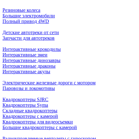
Резиновые колеса
Большие электромобили
Полный привод 4WD
Детские автотреки от сети
Запчасти для автотреков
Интерактивные крокодилы
Интерактивные змеи
Интерактивные динозавры
Интерактивные драконы
Интерактивные акулы
Электрические железные дороги с мотором
Паровозы и локомотивы
Квадрокоптеры SJRC
Квадрокоптеры Syma
Складные квадрокоптеры
Квадрокоптеры с камерой
Квадрокоптеры для видеосъемки
Большие квадрокоптеры с камерой
Радиоуправляемые вертолеты с гироскопом