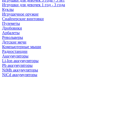
Игрушки для девочек 3 года - 5 лет
Игрушки для девочек 1 год - 3 года
Куклы
Игрушечное оружие
Снайперские винтовки
Пулеметы
Дробовики
Арбалеты
Револьверы
Детские мечи
Компьютерные мыши
Радиостанции
Аккумуляторы
Li-Ion аккумуляторы
Pb аккумуляторы
NiMh аккумуляторы
NiCd аккумуляторы