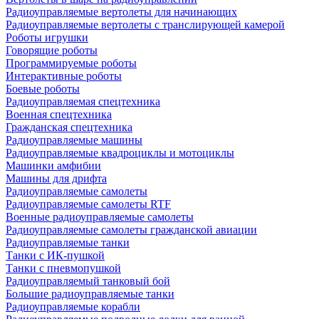
Радиоуправляемые вертолеты для начинающих
Радиоуправляемые вертолеты с транслирующей камерой
Роботы игрушки
Говорящие роботы
Программируемые роботы
Интерактивные роботы
Боевые роботы
Радиоуправляемая спецтехника
Военная спецтехника
Гражданская спецтехника
Радиоуправляемые машины
Радиоуправляемые квадроциклы и мотоциклы
Машинки амфибии
Машины для дрифта
Радиоуправляемые самолеты
Радиоуправляемые самолеты RTF
Военные радиоуправляемые самолеты
Радиоуправляемые самолеты гражданской авиации
Радиоуправляемые танки
Танки с ИК-пушкой
Танки с пневмопушкой
Радиоуправляемый танковый бой
Большие радиоуправляемые танки
Радиоуправляемые корабли