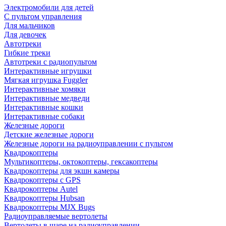
Электромобили для детей
С пультом управления
Для мальчиков
Для девочек
Автотреки
Гибкие треки
Автотреки с радиопультом
Интерактивные игрушки
Мягкая игрушка Fuggler
Интерактивные хомяки
Интерактивные медведи
Интерактивные кошки
Интерактивные собаки
Железные дороги
Детские железные дороги
Железные дороги на радиоуправлении с пультом
Квадрокоптеры
Мультикоптеры, октокоптеры, гексакоптеры
Квадрокоптеры для экшн камеры
Квадрокоптеры с GPS
Квадрокоптеры Autel
Квадрокоптеры Hubsan
Квадрокоптеры MJX Bugs
Радиоуправляемые вертолеты
Вертолеты в шаре на радиоуправлении