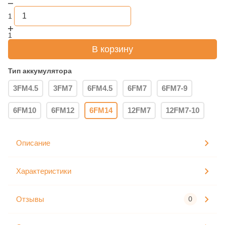
1
1
В корзину
Тип аккумулятора
3FM4.5
3FM7
6FM4.5
6FM7
6FM7-9
6FM10
6FM12
6FM14
12FM7
12FM7-10
Описание
Характеристики
Отзывы
0