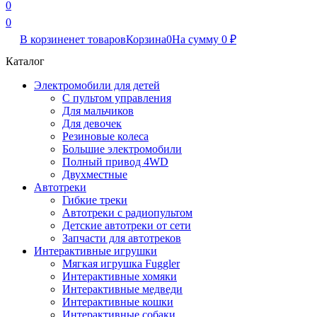
0
0
В корзине
нет товаров
Корзина
0
На сумму
0
₽
Каталог
Электромобили для детей
С пультом управления
Для мальчиков
Для девочек
Резиновые колеса
Большие электромобили
Полный привод 4WD
Двухместные
Автотреки
Гибкие треки
Автотреки с радиопультом
Детские автотреки от сети
Запчасти для автотреков
Интерактивные игрушки
Мягкая игрушка Fuggler
Интерактивные хомяки
Интерактивные медведи
Интерактивные кошки
Интерактивные собаки