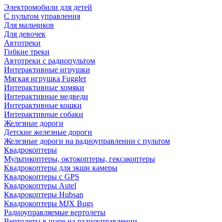
Электромобили для детей
С пультом управления
Для мальчиков
Для девочек
Автотреки
Гибкие треки
Автотреки с радиопультом
Интерактивные игрушки
Мягкая игрушка Fuggler
Интерактивные хомяки
Интерактивные медведи
Интерактивные кошки
Интерактивные собаки
Железные дороги
Детские железные дороги
Железные дороги на радиоуправлении с пультом
Квадрокоптеры
Мультикоптеры, октокоптеры, гексакоптеры
Квадрокоптеры для экшн камеры
Квадрокоптеры с GPS
Квадрокоптеры Autel
Квадрокоптеры Hubsan
Квадрокоптеры MJX Bugs
Радиоуправляемые вертолеты
Вертолеты в шаре на радиоуправлении