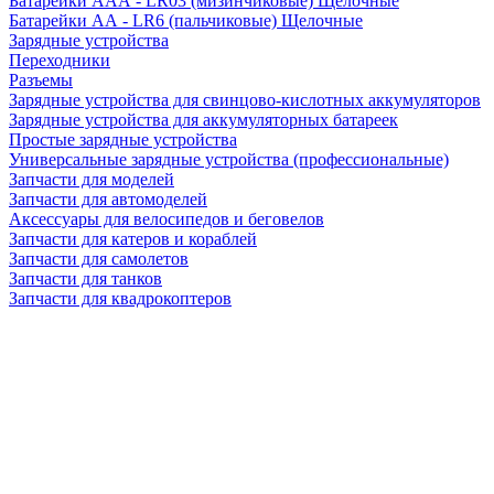
Батарейки AAA - LR03 (мизинчиковые) Щелочные
Батарейки AA - LR6 (пальчиковые) Щелочные
Зарядные устройства
Переходники
Разъемы
Зарядные устройства для свинцово-кислотных аккумуляторов
Зарядные устройства для аккумуляторных батареек
Простые зарядные устройства
Универсальные зарядные устройства (профессиональные)
Запчасти для моделей
Запчасти для автомоделей
Аксессуары для велосипедов и беговелов
Запчасти для катеров и кораблей
Запчасти для самолетов
Запчасти для танков
Запчасти для квадрокоптеров