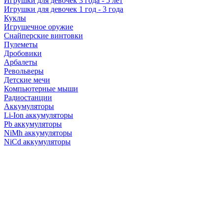
Игрушки для девочек 3 года - 5 лет
Игрушки для девочек 1 год - 3 года
Куклы
Игрушечное оружие
Снайперские винтовки
Пулеметы
Дробовики
Арбалеты
Револьверы
Детские мечи
Компьютерные мыши
Радиостанции
Аккумуляторы
Li-Ion аккумуляторы
Pb аккумуляторы
NiMh аккумуляторы
NiCd аккумуляторы