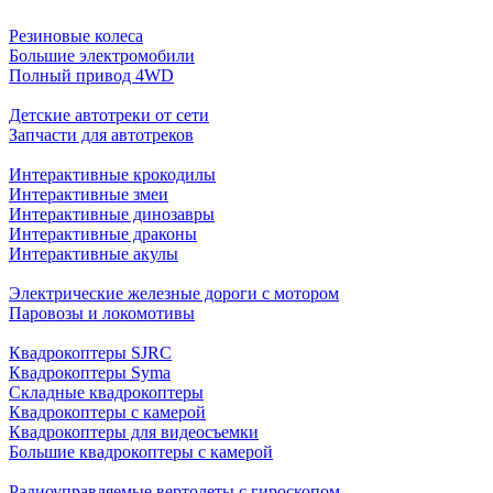
Резиновые колеса
Большие электромобили
Полный привод 4WD
Детские автотреки от сети
Запчасти для автотреков
Интерактивные крокодилы
Интерактивные змеи
Интерактивные динозавры
Интерактивные драконы
Интерактивные акулы
Электрические железные дороги с мотором
Паровозы и локомотивы
Квадрокоптеры SJRC
Квадрокоптеры Syma
Складные квадрокоптеры
Квадрокоптеры с камерой
Квадрокоптеры для видеосъемки
Большие квадрокоптеры с камерой
Радиоуправляемые вертолеты с гироскопом