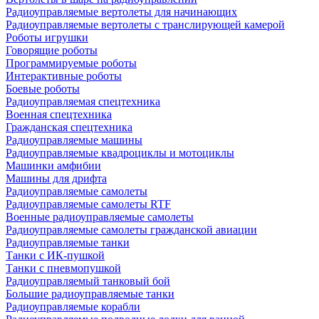
Радиоуправляемые вертолеты для начинающих
Радиоуправляемые вертолеты с транслирующей камерой
Роботы игрушки
Говорящие роботы
Программируемые роботы
Интерактивные роботы
Боевые роботы
Радиоуправляемая спецтехника
Военная спецтехника
Гражданская спецтехника
Радиоуправляемые машины
Радиоуправляемые квадроциклы и мотоциклы
Машинки амфибии
Машины для дрифта
Радиоуправляемые самолеты
Радиоуправляемые самолеты RTF
Военные радиоуправляемые самолеты
Радиоуправляемые самолеты гражданской авиации
Радиоуправляемые танки
Танки с ИК-пушкой
Танки с пневмопушкой
Радиоуправляемый танковый бой
Большие радиоуправляемые танки
Радиоуправляемые корабли