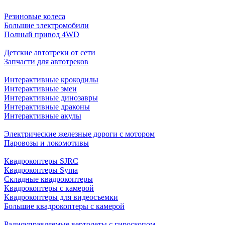
Резиновые колеса
Большие электромобили
Полный привод 4WD
Детские автотреки от сети
Запчасти для автотреков
Интерактивные крокодилы
Интерактивные змеи
Интерактивные динозавры
Интерактивные драконы
Интерактивные акулы
Электрические железные дороги с мотором
Паровозы и локомотивы
Квадрокоптеры SJRC
Квадрокоптеры Syma
Складные квадрокоптеры
Квадрокоптеры с камерой
Квадрокоптеры для видеосъемки
Большие квадрокоптеры с камерой
Радиоуправляемые вертолеты с гироскопом