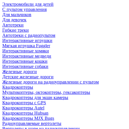
Электромобили для детей
С пультом управления
Для мальчиков
Для девочек
Автотреки
Гибкие треки
Автотреки с радиопультом
Интерактивные игрушки
Мягкая игрушка Fuggler
Интерактивные хомяки
Интерактивные медведи
Интерактивные кошки
Интерактивные собаки
Железные дороги
Детские железные дороги
Железные дороги на радиоуправлении с пультом
Квадрокоптеры
Мультикоптеры, октокоптеры, гексакоптеры
Квадрокоптеры для экшн камеры
Квадрокоптеры с GPS
Квадрокоптеры Autel
Квадрокоптеры Hubsan
Квадрокоптеры MJX Bugs
Радиоуправляемые вертолеты
Вертолеты в шаре на радиоуправлении