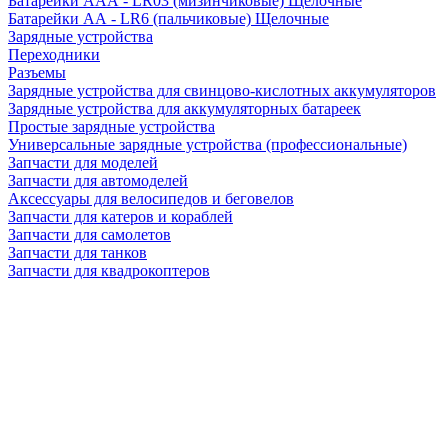
Батарейки AAA - LR03 (мизинчиковые) Щелочные
Батарейки AA - LR6 (пальчиковые) Щелочные
Зарядные устройства
Переходники
Разъемы
Зарядные устройства для свинцово-кислотных аккумуляторов
Зарядные устройства для аккумуляторных батареек
Простые зарядные устройства
Универсальные зарядные устройства (профессиональные)
Запчасти для моделей
Запчасти для автомоделей
Аксессуары для велосипедов и беговелов
Запчасти для катеров и кораблей
Запчасти для самолетов
Запчасти для танков
Запчасти для квадрокоптеров