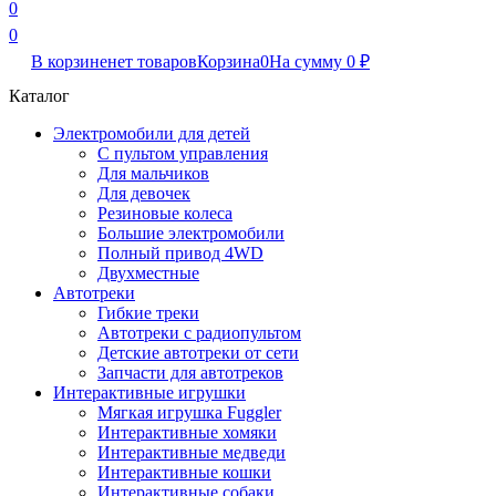
0
0
В корзине
нет товаров
Корзина
0
На сумму
0
₽
Каталог
Электромобили для детей
С пультом управления
Для мальчиков
Для девочек
Резиновые колеса
Большие электромобили
Полный привод 4WD
Двухместные
Автотреки
Гибкие треки
Автотреки с радиопультом
Детские автотреки от сети
Запчасти для автотреков
Интерактивные игрушки
Мягкая игрушка Fuggler
Интерактивные хомяки
Интерактивные медведи
Интерактивные кошки
Интерактивные собаки