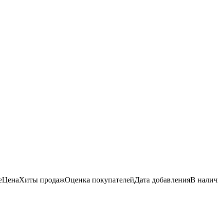
е
Цена
Хиты продаж
Оценка
покупателей
Дата добавления
В нали