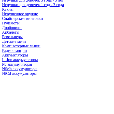
Игрушки для девочек 3 года - 5 лет
Игрушки для девочек 1 год - 3 года
Куклы
Игрушечное оружие
Снайперские винтовки
Пулеметы
Дробовики
Арбалеты
Револьверы
Детские мечи
Компьютерные мыши
Радиостанции
Аккумуляторы
Li-Ion аккумуляторы
Pb аккумуляторы
NiMh аккумуляторы
NiCd аккумуляторы