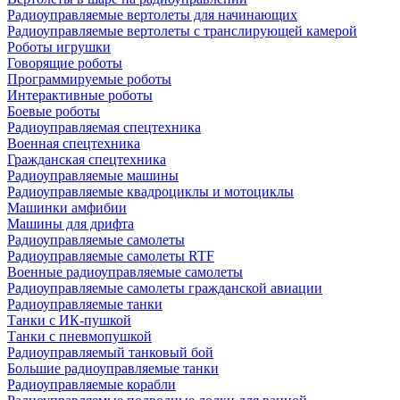
Радиоуправляемые вертолеты для начинающих
Радиоуправляемые вертолеты с транслирующей камерой
Роботы игрушки
Говорящие роботы
Программируемые роботы
Интерактивные роботы
Боевые роботы
Радиоуправляемая спецтехника
Военная спецтехника
Гражданская спецтехника
Радиоуправляемые машины
Радиоуправляемые квадроциклы и мотоциклы
Машинки амфибии
Машины для дрифта
Радиоуправляемые самолеты
Радиоуправляемые самолеты RTF
Военные радиоуправляемые самолеты
Радиоуправляемые самолеты гражданской авиации
Радиоуправляемые танки
Танки с ИК-пушкой
Танки с пневмопушкой
Радиоуправляемый танковый бой
Большие радиоуправляемые танки
Радиоуправляемые корабли